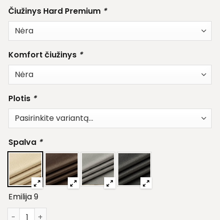
Čiužinys Hard Premium
*
Komfort čiužinys
*
Plotis
*
Spalva
*
Emilija 9
produkto kiekis: Lova Imperija su patalynės dėže ir meta