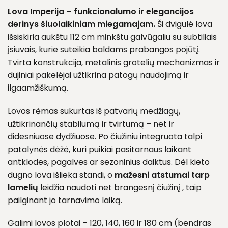
Lova Imperija – funkcionalumo ir elegancijos
derinys šiuolaikiniam miegamajam.
Ši dvigulė lova
išsiskiria aukštu 112 cm minkštu galvūgaliu su subtiliais
įsiuvais, kurie suteikia baldams prabangos pojūtį.
Tvirta konstrukcija, metalinis grotelių mechanizmas ir
dujiniai pakelėjai užtikrina patogų naudojimą ir
ilgaamžiškumą.
Lovos rėmas sukurtas iš patvarių medžiagų,
užtikrinančių stabilumą ir tvirtumą – net ir
didesniuose dydžiuose. Po čiužiniu integruota talpi
patalynės dėžė, kuri puikiai pasitarnaus laikant
antklodes, pagalves ar sezoninius daiktus. Dėl kieto
dugno lova išlieka standi, o
mažesni
atstumai tarp
lamelių
leidžia naudoti net brangesnį čiužinį , taip
pailginant jo tarnavimo laiką.
Galimi lovos plotai – 120, 140, 160 ir 180 cm (bendras