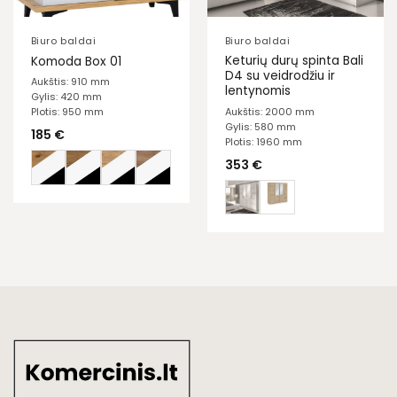
Biuro baldai
Biuro baldai
Keturių durų spinta Bali
Komoda Box 01
D4 su veidrodžiu ir
Aukštis: 910 mm
lentynomis
Gylis: 420 mm
Aukštis: 2000 mm
Plotis: 950 mm
Gylis: 580 mm
185
€
Plotis: 1960 mm
353
€