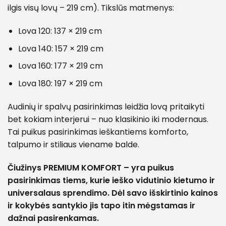
ilgis visų lovų – 219 cm). Tikslūs matmenys:
Lova 120: 137 × 219 cm
Lova 140: 157 × 219 cm
Lova 160: 177 × 219 cm
Lova 180: 197 × 219 cm
Audinių ir spalvų pasirinkimas leidžia lovą pritaikyti
bet kokiam interjerui – nuo klasikinio iki modernaus.
Tai puikus pasirinkimas ieškantiems komforto,
talpumo ir stiliaus viename balde.
Čiužinys PREMIUM KOMFORT
– yra puikus
pasirinkimas tiems, kurie ieško vidutinio kietumo ir
universalaus sprendimo. Dėl savo išskirtinio kainos
ir kokybės santykio jis tapo itin mėgstamas ir
dažnai pasirenkamas.