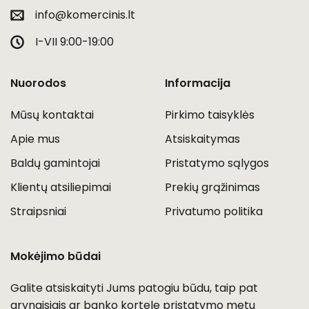
info@komercinis.lt
I-VII 9:00-19:00
Nuorodos
Informacija
Mūsų kontaktai
Pirkimo taisyklės
Apie mus
Atsiskaitymas
Baldų gamintojai
Pristatymo sąlygos
Klientų atsiliepimai
Prekių grąžinimas
Straipsniai
Privatumo politika
Mokėjimo būdai
Galite atsiskaityti Jums patogiu būdu, taip pat
grynaisiais ar banko kortele pristatymo metu