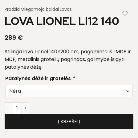
Pradžia
Miegamojo baldai
Lovos
LOVA LIONEL LI12 140
289
€
Stilinga lova Lionel 140×200 cm, pagaminta iš LMDP ir
MDF, metalinis grotelių pagrindas, galimybė įsigyti
patalynės dėžę.
Patalynės dėžė ir grotelės
*
produkto kiekis: Lova Lionel LI12 140
Į KREPŠELĮ