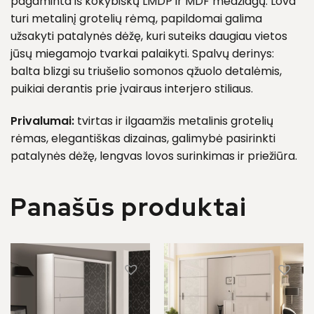
pagaminta iš kokybiškų LMDP ir MDF medžiagų. Lova
turi metalinį grotelių rėmą, papildomai galima
užsakyti patalynės dėžę, kuri suteiks daugiau vietos
jūsų miegamojo tvarkai palaikyti. Spalvų derinys:
balta blizgi su triušelio somonos ąžuolo detalėmis,
puikiai derantis prie įvairaus interjero stiliaus.
Privalumai:
tvirtas ir ilgaamžis metalinis grotelių
rėmas, elegantiškas dizainas, galimybė pasirinkti
patalynės dėžę, lengvas lovos surinkimas ir priežiūra.
Panašūs produktai