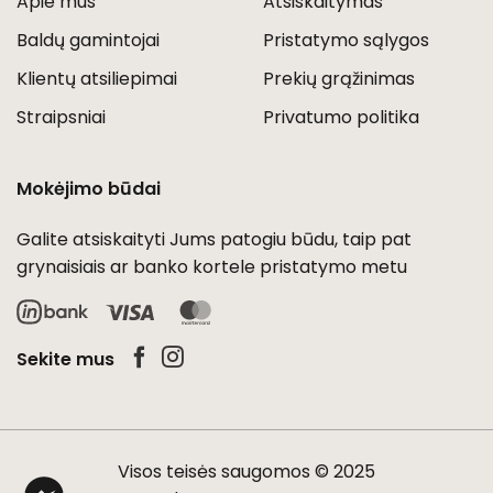
Apie mus
Atsiskaitymas
Baldų gamintojai
Pristatymo sąlygos
Klientų atsiliepimai
Prekių grąžinimas
Straipsniai
Privatumo politika
Mokėjimo būdai
Galite atsiskaityti Jums patogiu būdu, taip pat
grynaisiais ar banko kortele pristatymo metu
Visa
MasterCard
Sekite mus
Visos teisės saugomos © 2025