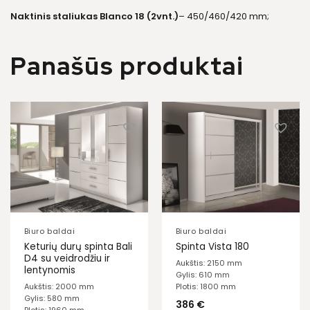
Naktinis staliukas Blanco 18 (2vnt.)
– 450/460/420 mm;
Panašūs produktai
Biuro baldai
Biuro baldai
Keturių durų spinta Bali
Spinta Vista 180
D4 su veidrodžiu ir
Aukštis: 2150 mm
lentynomis
Gylis: 610 mm
Aukštis: 2000 mm
Plotis: 1800 mm
Gylis: 580 mm
386
€
Plotis: 1960 mm