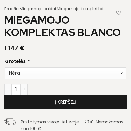
Pradžia
Miegamojo baldai
Miegamojo komplektai
MIEGAMOJO
KOMPLEKTAS BLANCO
1 147
€
Grotelės
*
produkto kiekis: Miegamojo komplektas Blanco
Į KREPŠELĮ
Pristatymas visoje Lietuvoje – 20 €. Nemokamas
nuo 100 €