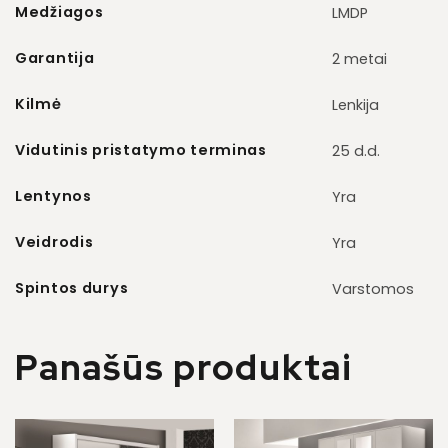
Medžiagos
LMDP
Garantija
2 metai
Kilmė
Lenkija
Vidutinis pristatymo terminas
25 d.d.
Lentynos
Yra
Veidrodis
Yra
Spintos durys
Varstomos
Panašūs produktai