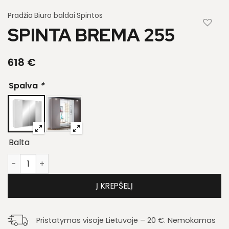
Pradžia
Biuro baldai
Spintos
SPINTA BREMA 255
618
€
Spalva
*
Balta
produkto kiekis: Spinta Brema 255
Į KREPŠELĮ
Pristatymas visoje Lietuvoje – 20 €. Nemokamas