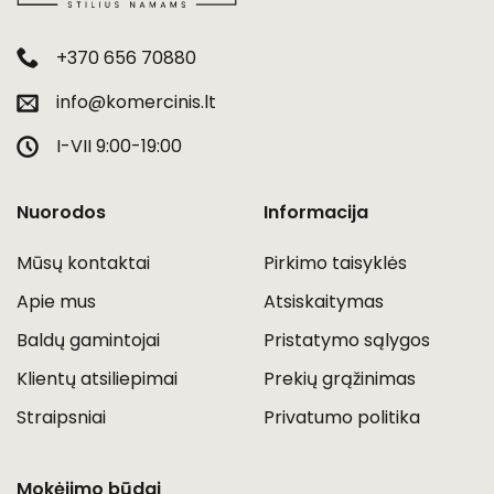
+370 656 70880
info@komercinis.lt
I-VII 9:00-19:00
Nuorodos
Informacija
Mūsų kontaktai
Pirkimo taisyklės
Apie mus
Atsiskaitymas
Baldų gamintojai
Pristatymo sąlygos
Klientų atsiliepimai
Prekių grąžinimas
Straipsniai
Privatumo politika
Mokėjimo būdai