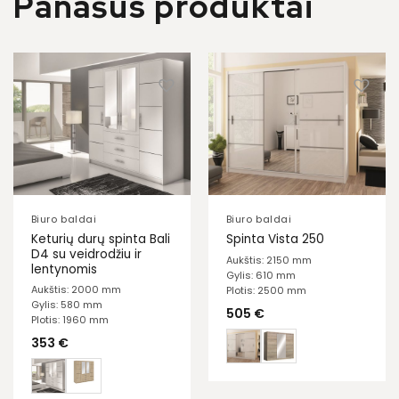
Panašūs produktai
Biuro baldai
Biuro baldai
Keturių durų spinta Bali
Spinta Vista 250
D4 su veidrodžiu ir
Aukštis: 2150 mm
lentynomis
Gylis: 610 mm
Aukštis: 2000 mm
Plotis: 2500 mm
Gylis: 580 mm
505
€
Plotis: 1960 mm
353
€