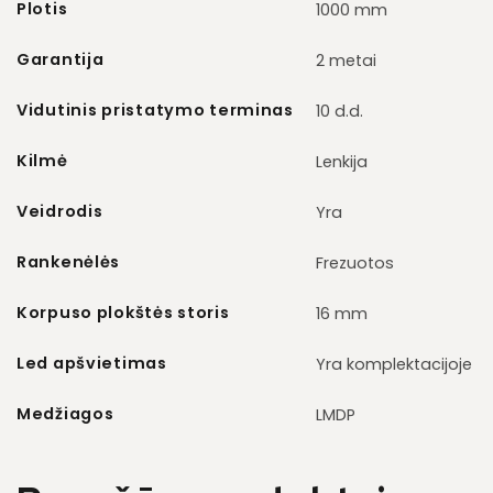
Plotis
1000 mm
Garantija
2 metai
Vidutinis pristatymo terminas
10 d.d.
Kilmė
Lenkija
Veidrodis
Yra
Rankenėlės
Frezuotos
Korpuso plokštės storis
16 mm
Led apšvietimas
Yra komplektacijoje
Medžiagos
LMDP