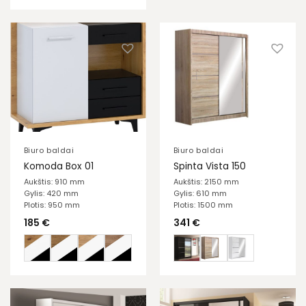
Biuro baldai
Biuro baldai
Komoda Box 01
Spinta Vista 150
Aukštis: 910 mm
Aukštis: 2150 mm
Gylis: 420 mm
Gylis: 610 mm
Plotis: 950 mm
Plotis: 1500 mm
185
€
341
€