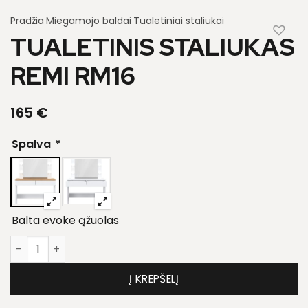
Pradžia
Miegamojo baldai
Tualetiniai staliukai
TUALETINIS STALIUKAS
REMI RM16
165
€
Spalva
*
Balta evoke ąžuolas
produkto kiekis: Tualetinis staliukas Remi RM16
Į KREPŠELĮ