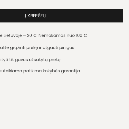
liukas Diana DA14
Į KREPŠELĮ
je Lietuvoje – 20 €. Nemokamas nuo 100 €
lite grąžinti prekę ir atgauti pinigus
ityti tik gavus užsakytą prekę
i suteikiama patikima kokybės garantija