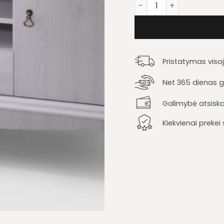
produkto kiekis: TV sta
Pristatymas viso
Net 365 dienas ga
Galimybė atsiska
Kiekvienai preke