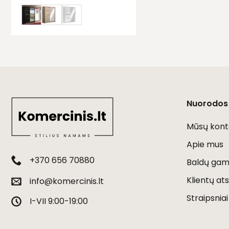
Nuorodos
Mūsų kont
Apie mus
+370 656 70880
Baldų gami
Klientų ats
info@komercinis.lt
Straipsniai
I-VII 9:00-19:00