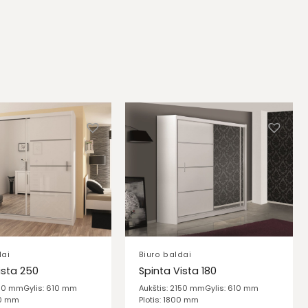
dai
Biuro baldai
ista 250
Spinta Vista 180
150 mm
Gylis: 610 mm
Aukštis: 2150 mm
Gylis: 610 mm
00 mm
Plotis: 1800 mm