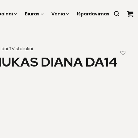
baldai
Biuras
Vonia
Išpardavimas
ldai
TV staliukai
IUKAS DIANA DA14