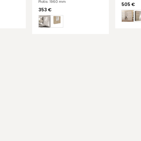
Plotis: 1960 mm
505
€
353
€