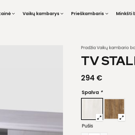
tainė
Vaikų kambarys
Prieškambaris
Minkšti 
Pradžia
Vaikų kambario ba
TV STAL
294
€
Spalva
*
Pušis