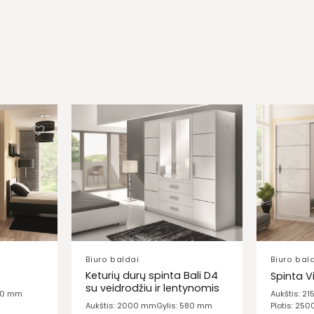
Biuro baldai
Biuro bal
Keturių durų spinta Bali D4
Spinta V
su veidrodžiu ir lentynomis
610 mm
Aukštis: 2
Plotis: 25
Aukštis: 2000 mm
Gylis: 580 mm