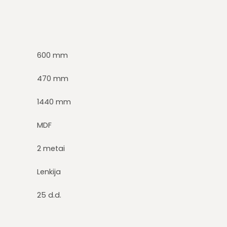
600 mm
470 mm
1440 mm
MDF
2 metai
Lenkija
25 d.d.