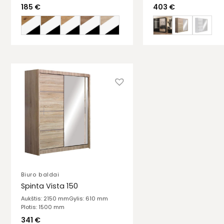
185
€
403
€
Biuro baldai
Spinta Vista 150
Aukštis: 2150 mm
Gylis: 610 mm
Plotis: 1500 mm
341
€