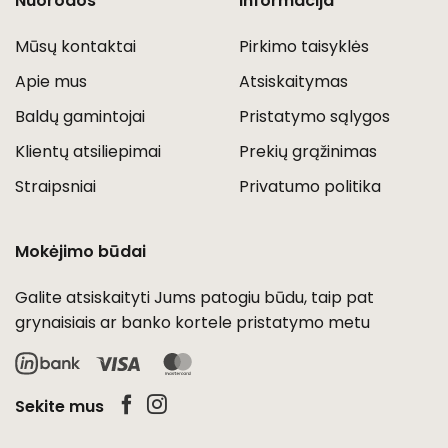
Nuorodos
Informacija
Mūsų kontaktai
Pirkimo taisyklės
Apie mus
Atsiskaitymas
Baldų gamintojai
Pristatymo sąlygos
Klientų atsiliepimai
Prekių grąžinimas
Straipsniai
Privatumo politika
Mokėjimo būdai
Galite atsiskaityti Jums patogiu būdu, taip pat
grynaisiais ar banko kortele pristatymo metu
Visa
MasterCard
Sekite mus