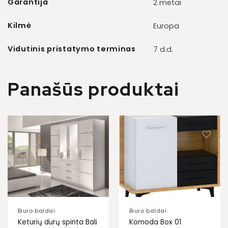
Garantija
2 metai
Kilmė
Europa
Vidutinis pristatymo terminas
7 d.d.
Panašūs produktai
Biuro baldai
Biuro baldai
Keturių durų spinta Bali
Komoda Box 01