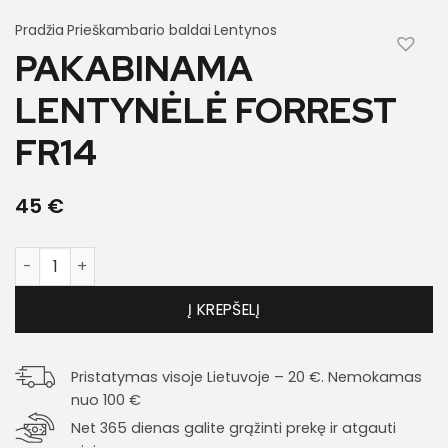
Pradžia
Prieškambario baldai
Lentynos
PAKABINAMA
LENTYNĖLĖ FORREST
FR14
45
€
produkto kiekis: Pakabinama lentynėlė Forrest FR14
Į KREPŠELĮ
Pristatymas visoje Lietuvoje – 20 €. Nemokamas
nuo 100 €
Net 365 dienas galite grąžinti prekę ir atgauti