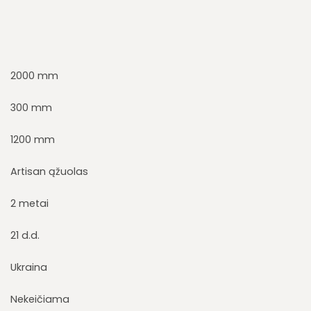
2000 mm
300 mm
1200 mm
Artisan ąžuolas
2 metai
21 d.d.
Ukraina
Nekeičiama