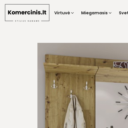
Skip
to
Virtuvė
Miegamasis
Sve
content