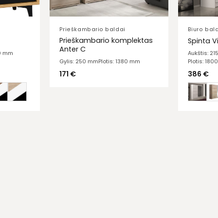
Prieškambario baldai
Biuro bal
Prieškambario komplektas
Spinta V
Anter C
20 mm
Aukštis: 2
Plotis: 18
Gylis: 250 mm
Plotis: 1380 mm
386
€
171
€