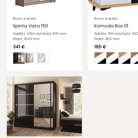
Biuro baldai
Biuro baldai
Spinta Vista 150
Komoda Box 01
Aukštis: 2150 mm
Gylis: 610 mm
Aukštis: 910 mm
Gylis: 4
Plotis: 1500 mm
Plotis: 950 mm
341
€
185
€