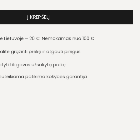
kambario komplektas Armario
Į KREPŠELĮ
je Lietuvoje – 20 €. Nemokamas nuo 100 €
lite grąžinti prekę ir atgauti pinigus
ityti tik gavus užsakytą prekę
i suteikiama patikima kokybės garantija