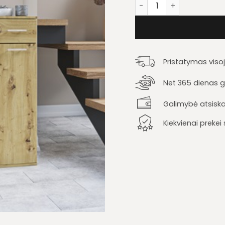
produkto kiekis: Prieš
Pristatymas viso
Net 365 dienas ga
Galimybė atsiska
Kiekvienai preke