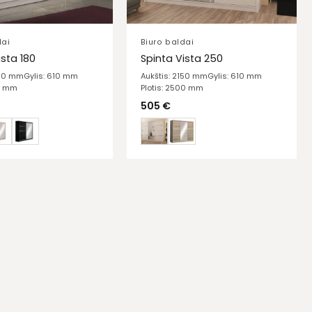
dai
Biuro baldai
ista 180
Spinta Vista 250
150 mm
Gylis: 610 mm
Aukštis: 2150 mm
Gylis: 610 mm
00 mm
Plotis: 2500 mm
505
€