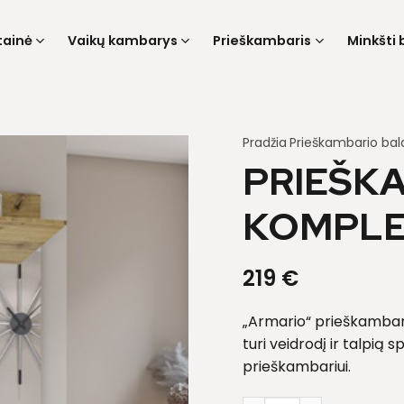
tainė
Vaikų kambarys
Prieškambaris
Minkšti 
Pradžia
Prieškambario bal
PRIEŠK
KOMPLE
219
€
„Armario“ prieškambari
turi veidrodį ir talpią 
prieškambariui.