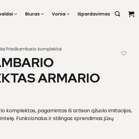
baldai
Biuras
Vonia
Išpardavimas
dai
Prieškambario komplektai
AMBARIO
KTAS ARMARIO
o komplektas, pagamintas iš artisan ąžuolo imitacijos,
spintelę. Funkcionalus ir stilingas sprendimas jūsų