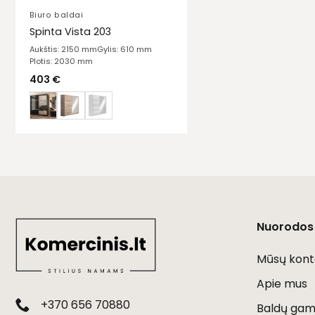
Biuro baldai
Spinta Vista 203
Aukštis: 2150 mm
Gylis: 610 mm
Plotis: 2030 mm
403
€
Nuorodos
Mūsų kont
Apie mus
+370 656 70880
Baldų gami