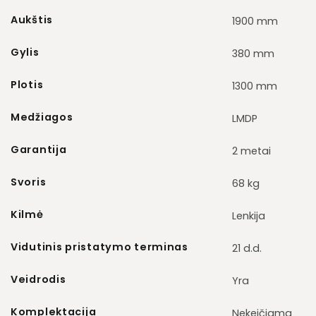
Aukštis
1900 mm
Gylis
380 mm
Plotis
1300 mm
Medžiagos
LMDP
Garantija
2 metai
Svoris
68 kg
Kilmė
Lenkija
Vidutinis pristatymo terminas
21 d.d.
Veidrodis
Yra
Komplektacija
Nekeičiama