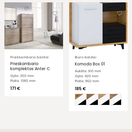
Prieškambario baldai
Biuro baldai
Prieškambario
Komoda Box 01
komplektas Anter C
Aukštis: 910 mm
Gylis: 250 mm
Gylis: 420 mm
Plotis: 1380 mm
Plotis: 950 mm
171
€
185
€