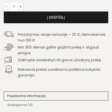
produkto kiekis: Prieškambario komplektas Grand A
Į KREPŠELĮ
Pristatymas visoje Lietuvoje – 20 €. Nemokamas
nuo 100 €
Net 365 dienas galite grąžinti prekę ir atgauti
pinigus
Galimybė atsiskaityti tik gavus užsakytą prekę
Kiekvienai prekei suteikiama patikima kokybės
garantija
Papildoma informacija
Atsiliepimai (0)