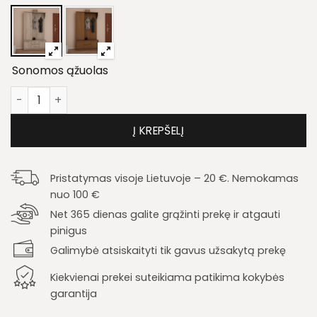
Sonomos ąžuolas
produkto kiekis: Prieškambario komplektas MEB 120
Į KREPŠELĮ
Pristatymas visoje Lietuvoje – 20 €. Nemokamas
nuo 100 €
Net 365 dienas galite grąžinti prekę ir atgauti
pinigus
Galimybė atsiskaityti tik gavus užsakytą prekę
Kiekvienai prekei suteikiama patikima kokybės
garantija