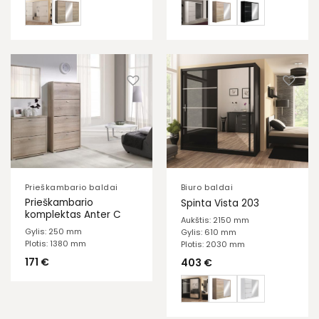
Prieškambario baldai
Biuro baldai
Prieškambario
Spinta Vista 203
komplektas Anter C
Aukštis: 2150 mm
Gylis: 250 mm
Gylis: 610 mm
Plotis: 1380 mm
Plotis: 2030 mm
171
€
403
€