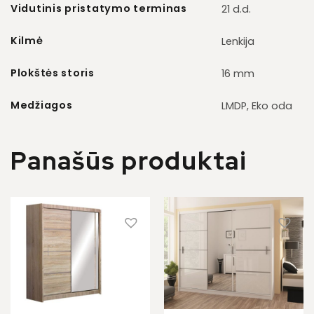
Vidutinis pristatymo terminas
21 d.d.
Kilmė
Lenkija
Plokštės storis
16 mm
Medžiagos
LMDP, Eko oda
Panašūs produktai