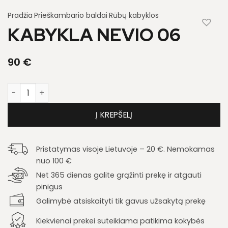
Pradžia
Prieškambario baldai
Rūbų kabyklos
KABYKLA NEVIO 06
90
€
produkto kiekis: Kabykla Nevio 06
Į KREPŠELĮ
Pristatymas visoje Lietuvoje – 20 €. Nemokamas
nuo 100 €
Net 365 dienas galite grąžinti prekę ir atgauti
pinigus
Galimybė atsiskaityti tik gavus užsakytą prekę
Kiekvienai prekei suteikiama patikima kokybės