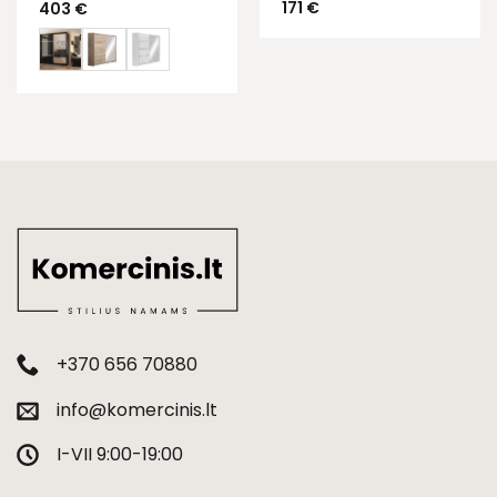
171
€
403
€
+370 656 70880
info@komercinis.lt
I-VII 9:00-19:00