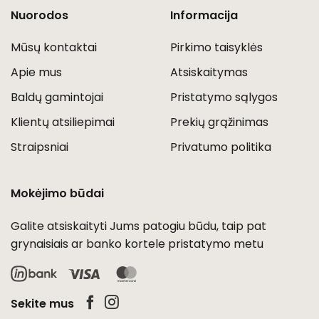
Nuorodos
Informacija
Mūsų kontaktai
Pirkimo taisyklės
Apie mus
Atsiskaitymas
Baldų gamintojai
Pristatymo sąlygos
Klientų atsiliepimai
Prekių grąžinimas
Straipsniai
Privatumo politika
Mokėjimo būdai
Galite atsiskaityti Jums patogiu būdu, taip pat
grynaisiais ar banko kortele pristatymo metu
Visa
MasterCard
Sekite mus