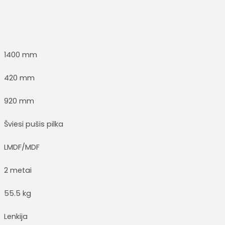
1400 mm
420 mm
920 mm
Šviesi pušis pilka
LMDF/MDF
2 metai
55.5 kg
Lenkija