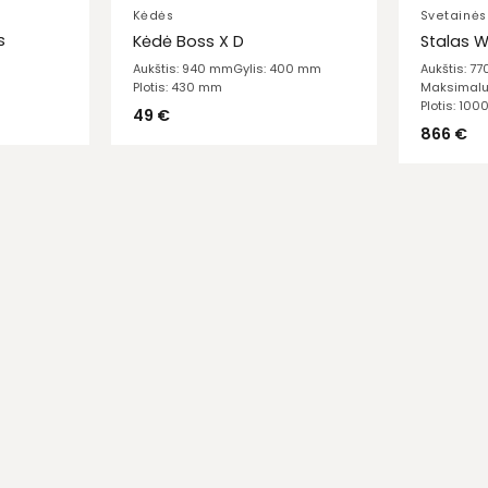
Kėdės
Svetainės
s
Kėdė Boss X D
Stalas 
Aukštis: 940 mm
Gylis: 400 mm
Aukštis: 7
Plotis: 430 mm
Maksimalu
Plotis: 10
49
€
866
€