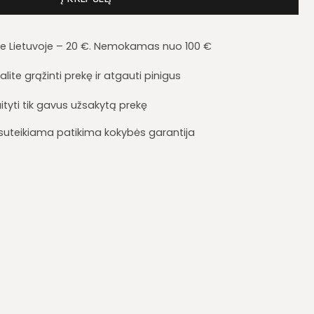
je Lietuvoje – 20 €. Nemokamas nuo 100 €
lite grąžinti prekę ir atgauti pinigus
ityti tik gavus užsakytą prekę
i suteikiama patikima kokybės garantija