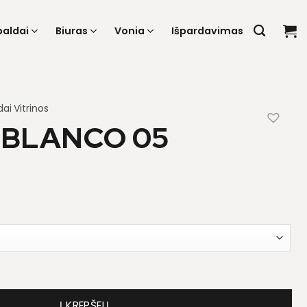
baldai
Biuras
Vonia
Išpardavimas
dai
Vitrinos
 BLANCO 05
 Blanco 05
Į KREPŠELĮ