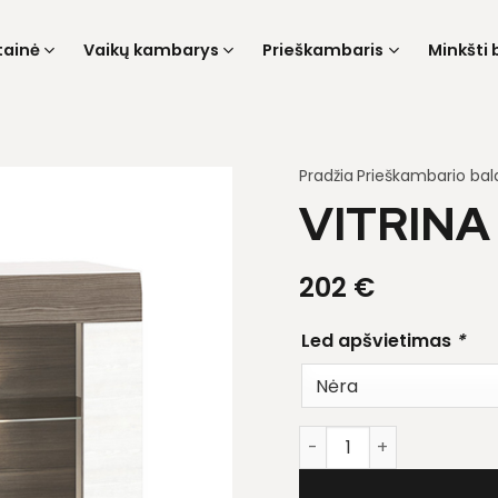
tainė
Vaikų kambarys
Prieškambaris
Minkšti 
Pradžia
Prieškambario bal
VITRINA
202
€
Led apšvietimas
*
produkto kiekis: Vitrina