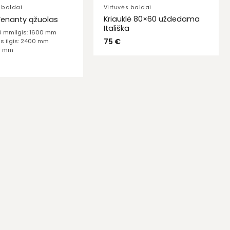
 baldai
Virtuvės baldai
Kriauklė 80×60 uždedama
Wenanty ąžuolas
Itališka
70 mm
Ilgis: 1600 mm
75
€
s ilgis: 2400 mm
00 mm