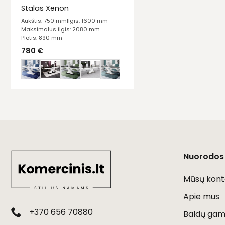
Stalas Xenon
Aukštis: 750 mm
Ilgis: 1600 mm
Maksimalus ilgis: 2080 mm
Plotis: 890 mm
780
€
Nuorodos
Mūsų kont
Apie mus
+370 656 70880
Baldų gami