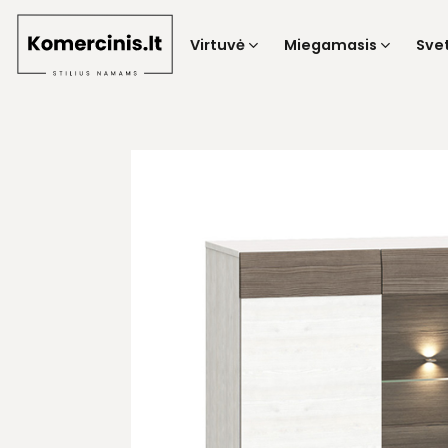
Skip
to
Virtuvė
Miegamasis
Sve
content