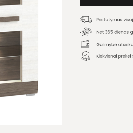
Pristatymas viso
Net 365 dienas ga
Galimybė atsiska
Kiekvienai preke