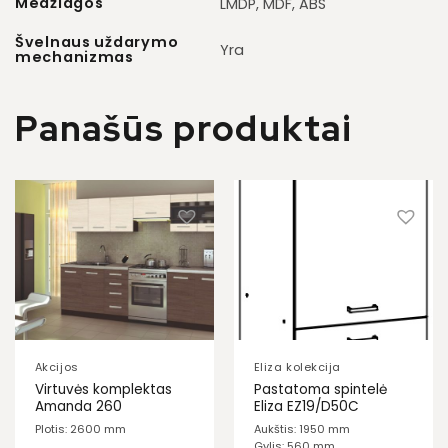
Medžiagos
LMDP, MDF, ABS
Švelnaus uždarymo
Yra
mechanizmas
Panašūs produktai
Akcijos
Eliza kolekcija
Virtuvės komplektas
Pastatoma spintelė
Amanda 260
Eliza EZ19/D50C
Plotis: 2600 mm
Aukštis: 1950 mm
Gylis: 560 mm