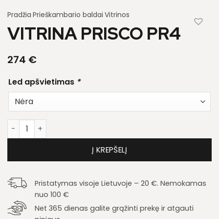
Pradžia
Prieškambario baldai
Vitrinos
VITRINA PRISCO PR4
274
€
Led apšvietimas
*
produkto kiekis: Vitrina Prisco PR4
Į KREPŠELĮ
Pristatymas visoje Lietuvoje – 20 €. Nemokamas
nuo 100 €
Net 365 dienas galite grąžinti prekę ir atgauti