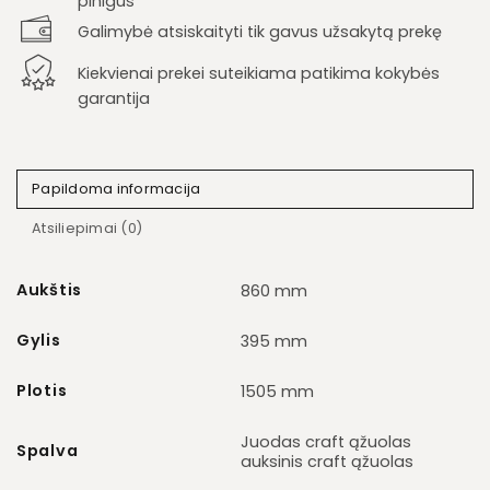
pinigus
Galimybė atsiskaityti tik gavus užsakytą prekę
Kiekvienai prekei suteikiama patikima kokybės
garantija
Papildoma informacija
Atsiliepimai (0)
Aukštis
860 mm
Gylis
395 mm
Plotis
1505 mm
Juodas craft ąžuolas
Spalva
auksinis craft ąžuolas