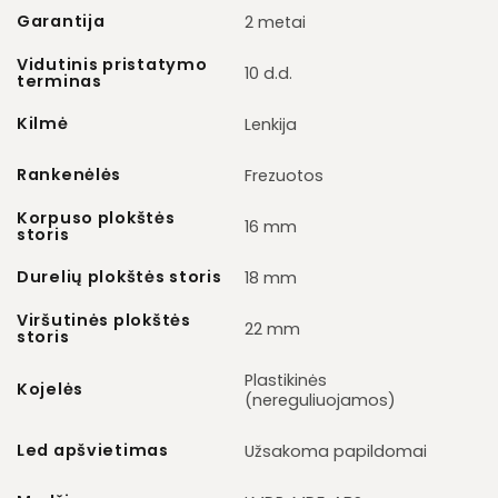
Garantija
2 metai
Vidutinis pristatymo
10 d.d.
terminas
Kilmė
Lenkija
Rankenėlės
Frezuotos
Korpuso plokštės
16 mm
storis
Durelių plokštės storis
18 mm
Viršutinės plokštės
22 mm
storis
Plastikinės
Kojelės
(nereguliuojamos)
Led apšvietimas
Užsakoma papildomai