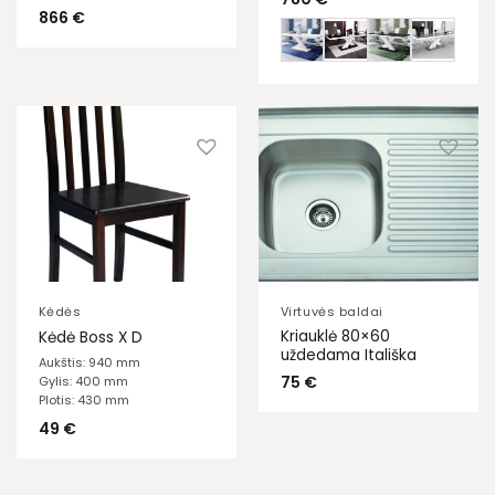
866
€
Kėdės
Virtuvės baldai
Kriauklė 80×60
Kėdė Boss X D
uždedama Itališka
Aukštis: 940 mm
75
€
Gylis: 400 mm
Plotis: 430 mm
49
€