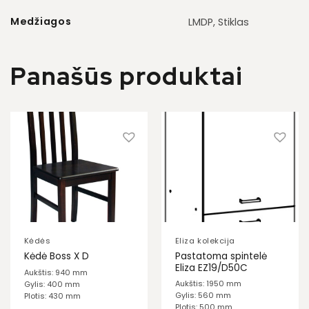
Medžiagos
LMDP, Stiklas
Panašūs produktai
Kėdės
Eliza kolekcija
Pastatoma spintelė
Kėdė Boss X D
Eliza EZ19/D50C
Aukštis: 940 mm
Aukštis: 1950 mm
Gylis: 400 mm
Gylis: 560 mm
Plotis: 430 mm
Plotis: 500 mm