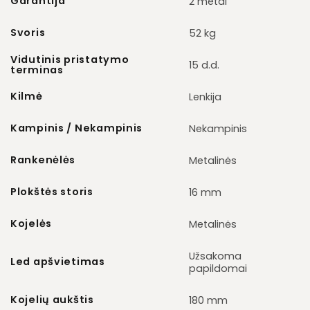
Garantija
2 metai
Svoris
52 kg
Vidutinis pristatymo
15 d.d.
terminas
Kilmė
Lenkija
Kampinis / Nekampinis
Nekampinis
Rankenėlės
Metalinės
Plokštės storis
16 mm
Kojelės
Metalinės
Užsakoma
Led apšvietimas
papildomai
Kojelių aukštis
180 mm