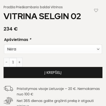
Pradžia
Prieškambario baldai
Vitrinos
VITRINA SELGIN 02
234
€
Apšvietimas
*
produkto kiekis: Vitrina Selgin 02
Į KREPŠELĮ
Pristatymas visoje Lietuvoje – 20 €. Nemokamas
nuo 100 €
Net 365 dienas galite grąžinti prekę ir atgauti