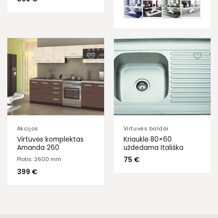
Akcijos
Virtuvės baldai
Virtuvės komplektas
Kriauklė 80×60
Amanda 260
uždedama Itališka
75
€
Plotis: 2600 mm
399
€