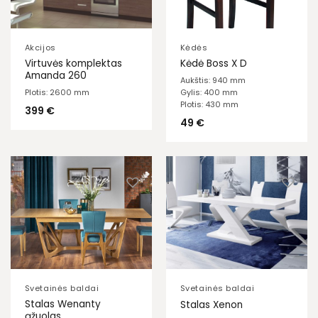
Akcijos
Kėdės
Virtuvės komplektas
Kėdė Boss X D
Amanda 260
Aukštis: 940 mm
Plotis: 2600 mm
Gylis: 400 mm
Plotis: 430 mm
399
€
49
€
Svetainės baldai
Svetainės baldai
Stalas Wenanty
Stalas Xenon
ąžuolas