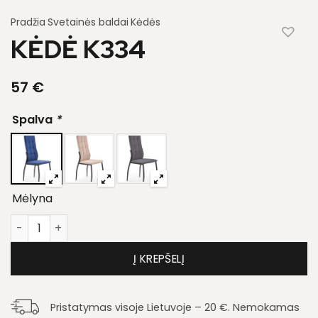
Pradžia
Svetainės baldai
Kėdės
KĖDĖ K334
57
€
Spalva
*
Mėlyna
produkto kiekis: Kėdė K334
Į KREPŠELĮ
Pristatymas visoje Lietuvoje – 20 €. Nemokamas