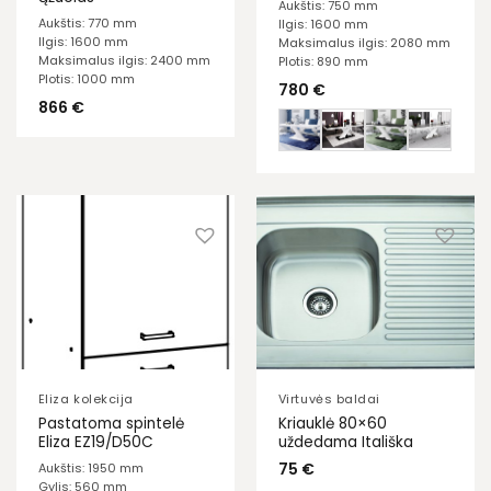
Aukštis: 750 mm
Aukštis: 770 mm
Ilgis: 1600 mm
Ilgis: 1600 mm
Maksimalus ilgis: 2080 mm
Maksimalus ilgis: 2400 mm
Plotis: 890 mm
Plotis: 1000 mm
780
€
866
€
Eliza kolekcija
Virtuvės baldai
Pastatoma spintelė
Kriauklė 80×60
Eliza EZ19/D50C
uždedama Itališka
75
€
Aukštis: 1950 mm
Gylis: 560 mm