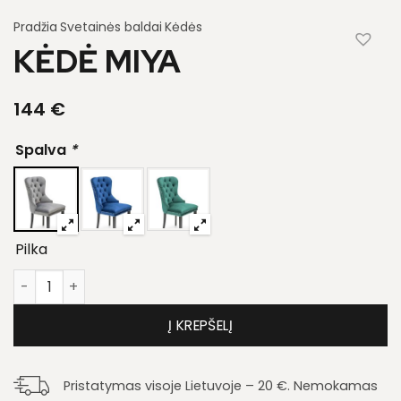
Pradžia
Svetainės baldai
Kėdės
KĖDĖ MIYA
144
€
Spalva
*
Pilka
produkto kiekis: Kėdė Miya
Į KREPŠELĮ
Pristatymas visoje Lietuvoje – 20 €. Nemokamas