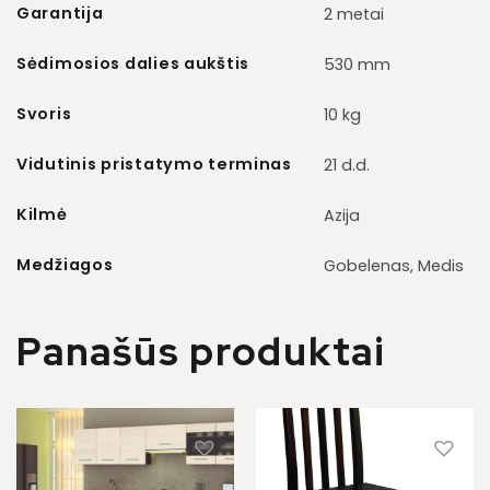
Garantija
2 metai
Sėdimosios dalies aukštis
530 mm
Svoris
10 kg
Vidutinis pristatymo terminas
21 d.d.
Kilmė
Azija
Medžiagos
Gobelenas, Medis
Panašūs produktai