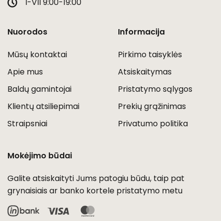
I-VII 9:00-19:00
Nuorodos
Informacija
Mūsų kontaktai
Pirkimo taisyklės
Apie mus
Atsiskaitymas
Baldų gamintojai
Pristatymo sąlygos
Klientų atsiliepimai
Prekių grąžinimas
Straipsniai
Privatumo politika
Mokėjimo būdai
Galite atsiskaityti Jums patogiu būdu, taip pat
grynaisiais ar banko kortele pristatymo metu
Visa
MasterCard