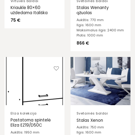
Virtuvės baldai
Svetainės baldai
Kriauklė 80×60
Stalas Wenanty
uždedama Itališka
ąžuolas
75
€
Aukštis: 770 mm
Ilgis: 1600 mm
Maksimalus ilgis: 2400 mm
Plotis: 1000 mm
866
€
Eliza kolekcija
Svetainės baldai
Pastatoma spintelė
Stalas Xenon
Eliza EZ19/D50C
Aukštis: 750 mm
Aukštis: 1950 mm
Ilgis: 1600 mm