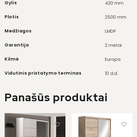
Gylis
420 mm
Plotis
2500 mm
Medžiagos
LMDP
Garantija
2 metai
Kilmė
Europa
Vidutinis pristatymo terminas
10 d.d.
Panašūs produktai