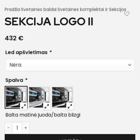
Pradžia
Svetainės baldai
Svetainės komplektai ir Sekcijos
SEKCIJA LOGO II
432
€
Led apšvietimas
*
Spalva
*
Balta matinė juoda/balta blizgi
produkto kiekis: Sekcija Logo II