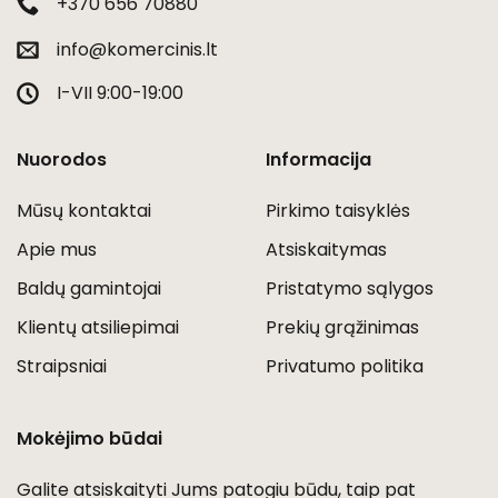
+370 656 70880
info@komercinis.lt
I-VII 9:00-19:00
Nuorodos
Informacija
Mūsų kontaktai
Pirkimo taisyklės
Apie mus
Atsiskaitymas
Baldų gamintojai
Pristatymo sąlygos
Klientų atsiliepimai
Prekių grąžinimas
Straipsniai
Privatumo politika
Mokėjimo būdai
Galite atsiskaityti Jums patogiu būdu, taip pat