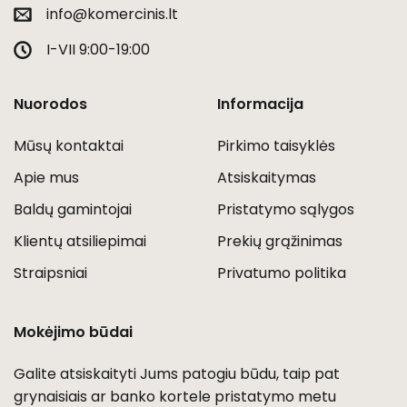
info@komercinis.lt
I-VII 9:00-19:00
Nuorodos
Informacija
Mūsų kontaktai
Pirkimo taisyklės
Apie mus
Atsiskaitymas
Baldų gamintojai
Pristatymo sąlygos
Klientų atsiliepimai
Prekių grąžinimas
Straipsniai
Privatumo politika
Mokėjimo būdai
Galite atsiskaityti Jums patogiu būdu, taip pat
grynaisiais ar banko kortele pristatymo metu