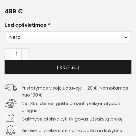
499
€
Led apšvietimas
*
produkto kiekis: Sekcija Vivien
Į KREPŠELĮ
Pristatymas visoje Lietuvoje – 20 €. Nemokamas
nuo 100 €
Net 365 dienas galite grąžinti prekę ir atgauti
pinigus
Galimybė atsiskaityti tik gavus užsakytą prekę
Kiekvienai prekei suteikiama patikima kokybės