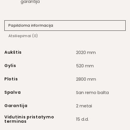
garantija
Papildoma informacija
Atsiliepimai (0)
Aukštis
2020 mm
Gylis
520 mm
Plotis
2800 mm
Spalva
San remo balta
Garantija
2 metai
Vidutinis pristatymo
15 d.d.
terminas