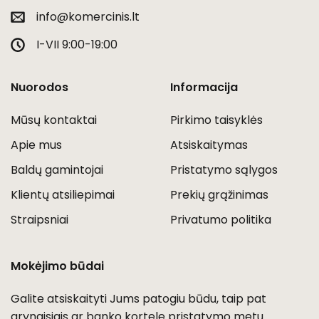
info@komercinis.lt
I-VII 9:00-19:00
Nuorodos
Informacija
Mūsų kontaktai
Pirkimo taisyklės
Apie mus
Atsiskaitymas
Baldų gamintojai
Pristatymo sąlygos
Klientų atsiliepimai
Prekių grąžinimas
Straipsniai
Privatumo politika
Mokėjimo būdai
Galite atsiskaityti Jums patogiu būdu, taip pat
grynaisiais ar banko kortele pristatymo metu