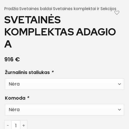
Pradžia
Svetainės baldai
Svetainės komplektai ir Sekcijos
SVETAINĖS
KOMPLEKTAS ADAGIO
A
916
€
Žurnalinis staliukas
*
Komoda
*
produkto kiekis: Svetainės komplektas Adagio A