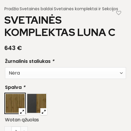
Pradžia
Svetainės baldai
Svetainės komplektai ir Sekcijos
SVETAINĖS
KOMPLEKTAS LUNA C
643
€
Žurnalinis staliukas
*
Spalva
*
Wotan ąžuolas
produkto kiekis: Svetainės komplektas Luna c