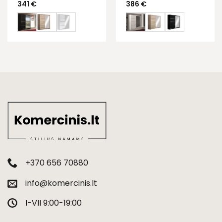
341
€
386
€
+370 656 70880
info@komercinis.lt
I-VII 9:00-19:00