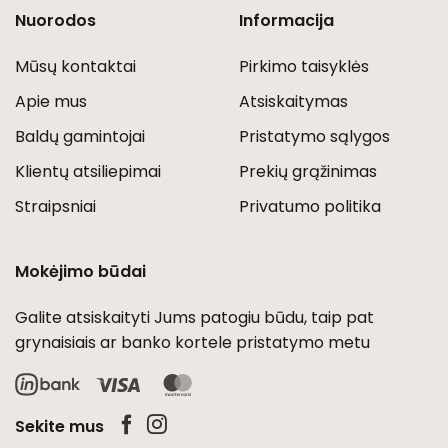
Nuorodos
Informacija
Mūsų kontaktai
Pirkimo taisyklės
Apie mus
Atsiskaitymas
Baldų gamintojai
Pristatymo sąlygos
Klientų atsiliepimai
Prekių grąžinimas
Straipsniai
Privatumo politika
Mokėjimo būdai
Galite atsiskaityti Jums patogiu būdu, taip pat
grynaisiais ar banko kortele pristatymo metu
Visa
MasterCard
Sekite mus