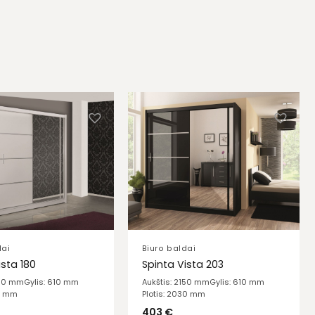
dai
Biuro baldai
ista 180
Spinta Vista 203
150 mm
Gylis: 610 mm
Aukštis: 2150 mm
Gylis: 610 mm
00 mm
Plotis: 2030 mm
403
€