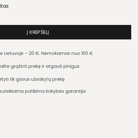
itas
inės komplektas Newada C
Į KREPŠELĮ
je Lietuvoje – 20 €. Nemokamas nuo 100 €
lite grąžinti prekę ir atgauti pinigus
ityti tik gavus užsakytą prekę
i suteikiama patikima kokybės garantija