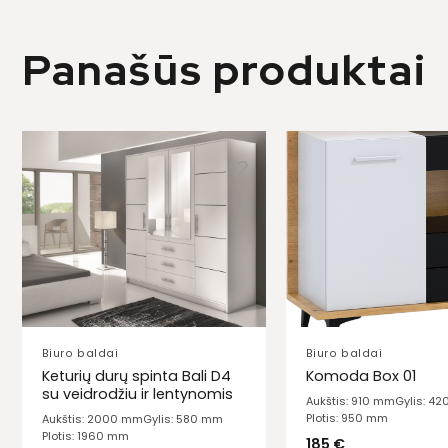
Panašūs produktai
Biuro baldai
Biuro baldai
Keturių durų spinta Bali D4
Komoda Box 01
su veidrodžiu ir lentynomis
Aukštis: 910 mm
Gylis: 4
Plotis: 950 mm
Aukštis: 2000 mm
Gylis: 580 mm
Plotis: 1960 mm
185
€