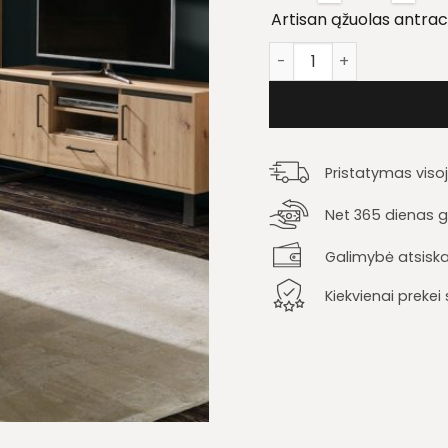
Artisan ąžuolas antrac
produkto kiekis: Sveta
Pristatymas viso
Net 365 dienas ga
Galimybė atsiska
Kiekvienai preke