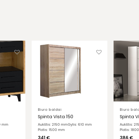
Biuro baldai
Biuro bal
Spinta Vista 150
Spinta V
20 mm
Aukštis: 2150 mm
Gylis: 610 mm
Aukštis: 2
Plotis: 1500 mm
Plotis: 18
341
€
386
€