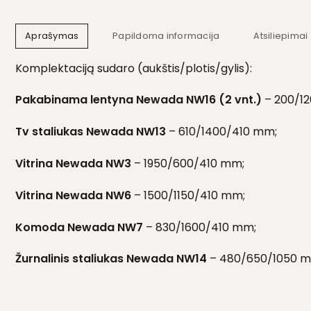
Aprašymas
Papildoma informacija
Atsiliepimai 
Komplektaciją sudaro (aukštis/plotis/gylis):
Pakabinama lentyna Newada NW16 (2 vnt.)
– 200/1
Tv staliukas Newada NW13
– 610/1400/410 mm;
Vitrina Newada NW3
– 1950/600/410 mm;
Vitrina Newada NW6
– 1500/1150/410 mm;
Komoda Newada NW7
– 830/1600/410 mm;
Žurnalinis staliukas Newada NW14
– 480/650/1050 