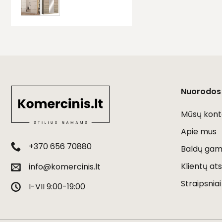
Nuorodos
Mūsų kont
Apie mus
+370 656 70880
Baldų gami
Klientų ats
info@komercinis.lt
Straipsniai
I-VII 9:00-19:00