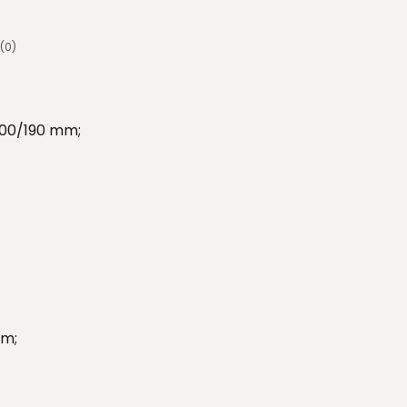
(0)
200/190 mm;
mm;