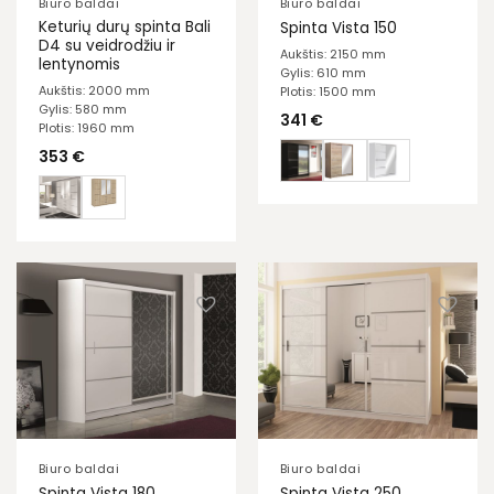
Biuro baldai
Biuro baldai
Keturių durų spinta Bali
Spinta Vista 150
D4 su veidrodžiu ir
Aukštis: 2150 mm
lentynomis
Gylis: 610 mm
Aukštis: 2000 mm
Plotis: 1500 mm
Gylis: 580 mm
341
€
Plotis: 1960 mm
353
€
Biuro baldai
Biuro baldai
Spinta Vista 180
Spinta Vista 250