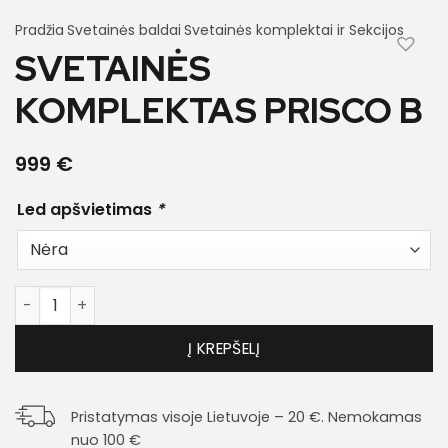
Pradžia
Svetainės baldai
Svetainės komplektai ir Sekcijos
SVETAINĖS
KOMPLEKTAS PRISCO B
999
€
Led apšvietimas
*
produkto kiekis: Svetainės komplektas Prisco B
Į KREPŠELĮ
Pristatymas visoje Lietuvoje – 20 €. Nemokamas
nuo 100 €