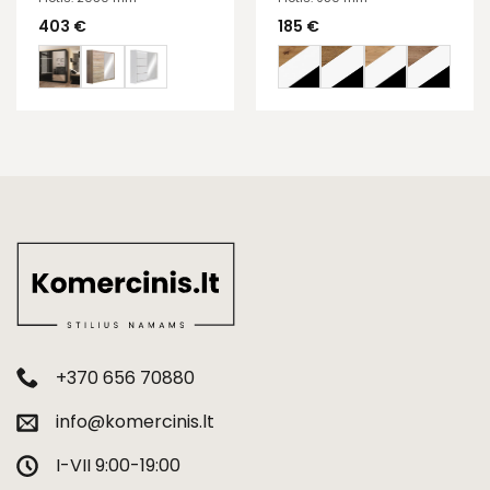
403
€
185
€
+370 656 70880
info@komercinis.lt
I-VII 9:00-19:00