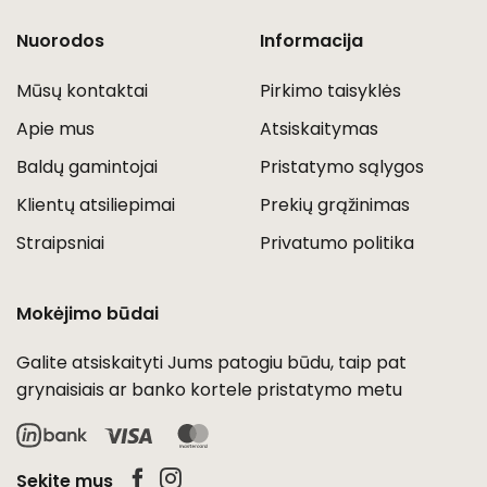
Nuorodos
Informacija
Mūsų kontaktai
Pirkimo taisyklės
Apie mus
Atsiskaitymas
Baldų gamintojai
Pristatymo sąlygos
Klientų atsiliepimai
Prekių grąžinimas
Straipsniai
Privatumo politika
Mokėjimo būdai
Galite atsiskaityti Jums patogiu būdu, taip pat
grynaisiais ar banko kortele pristatymo metu
Visa
MasterCard
Sekite mus