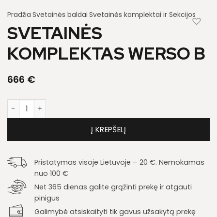
Pradžia
Svetainės baldai
Svetainės komplektai ir Sekcijos
SVETAINĖS
KOMPLEKTAS WERSO B
666
€
produkto kiekis: Svetainės komplektas Werso B
Į KREPŠELĮ
Pristatymas visoje Lietuvoje – 20 €. Nemokamas
nuo 100 €
Net 365 dienas galite grąžinti prekę ir atgauti
pinigus
Galimybė atsiskaityti tik gavus užsakytą prekę