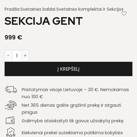
Pradžia
Svetainės baldai
Svetainės komplektai ir Sekcijos
SEKCIJA GENT
999
€
produkto kiekis: Sekcija Gent
Į KREPŠELĮ
Pristatymas visoje Lietuvoje – 20 €. Nemokamas
nuo 100 €
Net 365 dienas galite grąžinti prekę ir atgauti
pinigus
Galimybė atsiskaityti tik gavus užsakytą prekę
Kiekvienai prekei suteikiama patikima kokybės