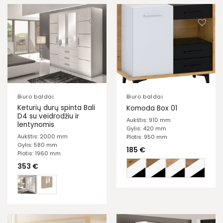
Biuro baldai
Biuro baldai
Keturių durų spinta Bali
Komoda Box 01
D4 su veidrodžiu ir
Aukštis: 910 mm
lentynomis
Gylis: 420 mm
Aukštis: 2000 mm
Plotis: 950 mm
Gylis: 580 mm
185
€
Plotis: 1960 mm
353
€