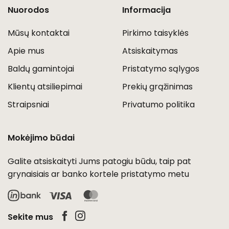
Nuorodos
Informacija
Mūsų kontaktai
Pirkimo taisyklės
Apie mus
Atsiskaitymas
Baldų gamintojai
Pristatymo sąlygos
Klientų atsiliepimai
Prekių grąžinimas
Straipsniai
Privatumo politika
Mokėjimo būdai
Galite atsiskaityti Jums patogiu būdu, taip pat
grynaisiais ar banko kortele pristatymo metu
Visa
MasterCard
Sekite mus