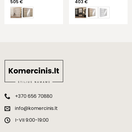
505
€
403
€
+370 656 70880
info@komercinis.lt
I-VII 9:00-19:00