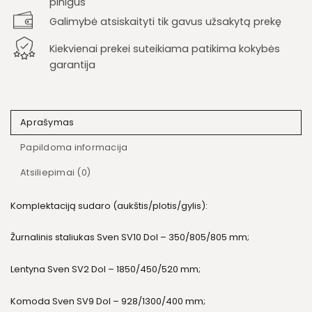
pinigus
Galimybė atsiskaityti tik gavus užsakytą prekę
Kiekvienai prekei suteikiama patikima kokybės
garantija
Aprašymas
Papildoma informacija
Atsiliepimai (0)
Komplektaciją sudaro (aukštis/plotis/gylis):
Žurnalinis staliukas Sven SV10 Dol – 350/805/805 mm;
Lentyna Sven SV2 Dol – 1850/450/520 mm;
Komoda Sven SV9 Dol – 928/1300/400 mm;