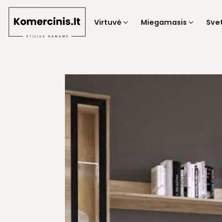
Skip
to
Virtuvė
Miegamasis
Sve
content