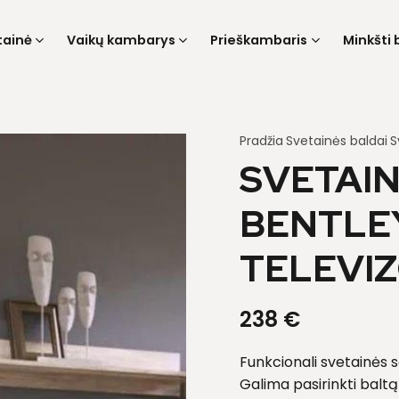
tainė
Vaikų kambarys
Prieškambaris
Minkšti 
Pradžia
Svetainės baldai
S
SVETAIN
BENTLEY
TELEVIZ
238
€
Funkcionali svetainės s
Galima pasirinkti balt