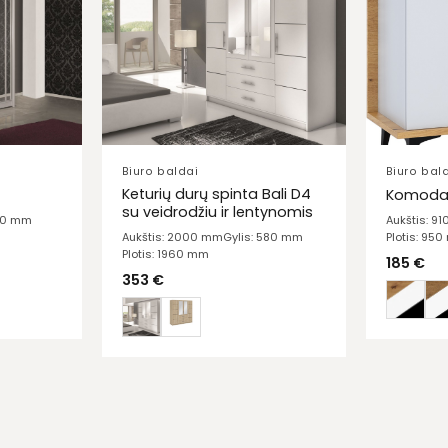
Biuro baldai
Biuro bal
Keturių durų spinta Bali D4
Komoda 
su veidrodžiu ir lentynomis
610 mm
Aukštis: 9
Plotis: 95
Aukštis: 2000 mm
Gylis: 580 mm
Plotis: 1960 mm
185
€
353
€