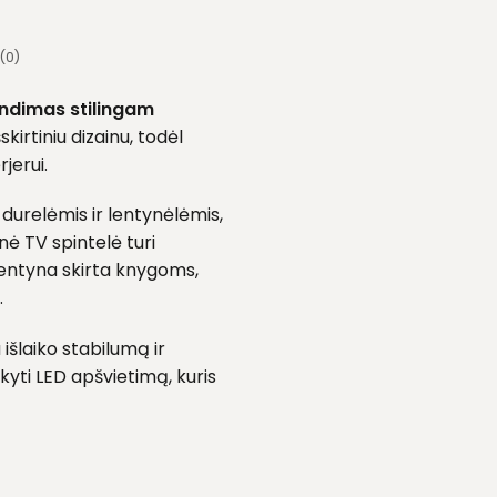
(0)
endimas stilingam
kirtiniu dizainu, todėl
rjerui.
o durelėmis ir lentynėlėmis,
nė TV spintelė turi
lentyna skirta knygoms,
.
išlaiko stabilumą ir
yti LED apšvietimą, kuris