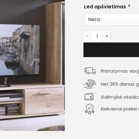
Led apšvietimas
*
produkto kiekis: Svetain
Pristatymas viso
Net 365 dienas ga
Galimybė atsiska
Kiekvienai preke