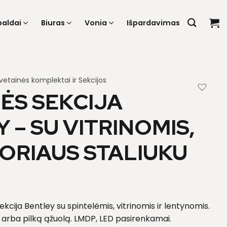
baldai
Biuras
Vonia
Išpardavimas
vetainės komplektai ir Sekcijos
ĖS SEKCIJA
 – SU VITRINOMIS,
ORIAUS STALIUKU
ekcija Bentley su spintelėmis, vitrinomis ir lentynomis.
ą arba pilką ąžuolą. LMDP, LED pasirenkamai.