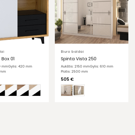
dai
Biuro baldai
Box 01
Spinta Vista 250
10 mm
Gylis: 420 mm
Aukštis: 2150 mm
Gylis: 610 mm
0 mm
Plotis: 2500 mm
505
€