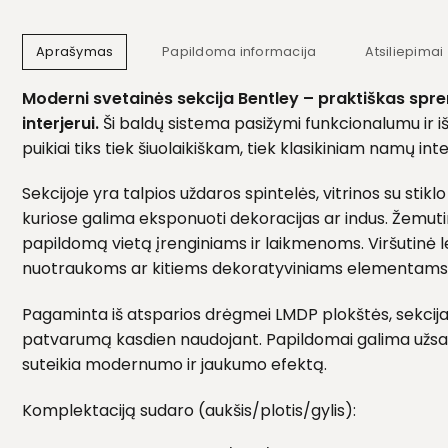
Aprašymas
Papildoma informacija
Atsiliepimai 
Moderni svetainės sekcija Bentley – praktiškas spr
interjerui.
Ši baldų sistema pasižymi funkcionalumu ir išs
puikiai tiks tiek šiuolaikiškam, tiek klasikiniam namų inte
Sekcijoje yra talpios uždaros spintelės, vitrinos su stikl
kuriose galima eksponuoti dekoracijas ar indus. Žemuti
papildomą vietą įrenginiams ir laikmenoms. Viršutinė 
nuotraukoms ar kitiems dekoratyviniams elementams
Pagaminta iš atsparios drėgmei LMDP plokštės, sekcija 
patvarumą kasdien naudojant. Papildomai galima užsak
suteikia modernumo ir jaukumo efektą.
Komplektaciją sudaro (aukšis/plotis/gylis):