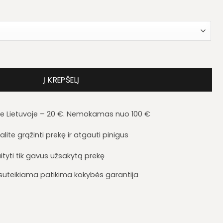
ės sekcija Bentley – su vitrinomis, televizoriaus staliuku
Į KREPŠELĮ
je Lietuvoje – 20 €. Nemokamas nuo 100 €
lite grąžinti prekę ir atgauti pinigus
ityti tik gavus užsakytą prekę
i suteikiama patikima kokybės garantija