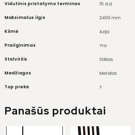
Vidutinis pristatymo terminas
15 d.d.
Maksimalus ilgis
2400 mm
Kilmė
Azija
Prailginimas
Yra
Stalviršis
Stiklas
Medžiagos
Metalas
Top prekė
Y
Panašūs produktai