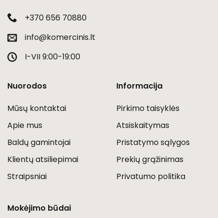
+370 656 70880
info@komercinis.lt
I-VII 9:00-19:00
Nuorodos
Informacija
Mūsų kontaktai
Pirkimo taisyklės
Apie mus
Atsiskaitymas
Baldų gamintojai
Pristatymo sąlygos
Klientų atsiliepimai
Prekių grąžinimas
Straipsniai
Privatumo politika
Mokėjimo būdai