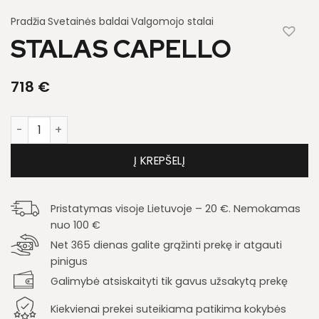
Pradžia
Svetainės baldai
Valgomojo stalai
STALAS CAPELLO
718
€
produkto kiekis: Stalas Capello
Į KREPŠELĮ
Pristatymas visoje Lietuvoje – 20 €. Nemokamas
nuo 100 €
Net 365 dienas galite grąžinti prekę ir atgauti
pinigus
Galimybė atsiskaityti tik gavus užsakytą prekę
Kiekvienai prekei suteikiama patikima kokybės