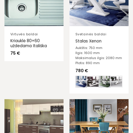
Virtuvės baldai
Svetainės baldai
Kriauklė 80×60
Stalas Xenon
uždedama Itališka
Aukštis: 750 mm
75
€
Ilgis: 1600 mm
Maksimalus ilgis: 2080 mm
Plotis: 890 mm
780
€