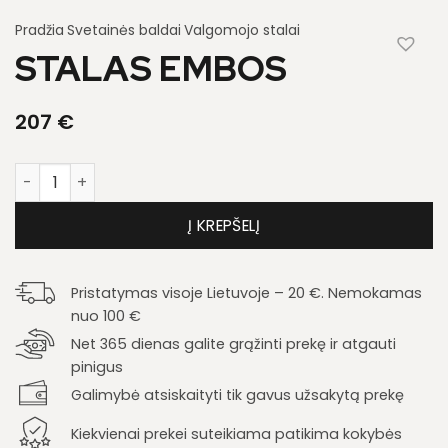
Pradžia
Svetainės baldai
Valgomojo stalai
STALAS EMBOS
207
€
produkto kiekis: Stalas Embos
Į KREPŠELĮ
Pristatymas visoje Lietuvoje – 20 €. Nemokamas
nuo 100 €
Net 365 dienas galite grąžinti prekę ir atgauti
pinigus
Galimybė atsiskaityti tik gavus užsakytą prekę
Kiekvienai prekei suteikiama patikima kokybės