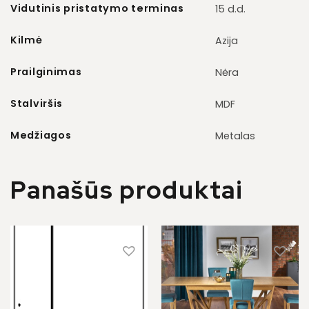
Vidutinis pristatymo terminas
15 d.d.
Kilmė
Azija
Prailginimas
Nėra
Stalviršis
MDF
Medžiagos
Metalas
Panašūs produktai