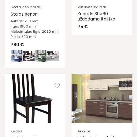
Svetainės baldai
Virtuvės baldai
Kriauklė 80×60
Stalas Xenon
uždedama Itališka
Aukštis: 750 mm
75
€
Ilgis: 1600 mm
Maksimalus ilgis: 2080 mm
Plotis: 890 mm
780
€
Kėdės
Akcijos