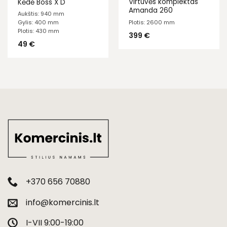
Virtuvės komplektas
Kėdė Boss X D
Amanda 260
Aukštis: 940 mm
Plotis: 2600 mm
Gylis: 400 mm
Plotis: 430 mm
399
€
49
€
+370 656 70880
info@komercinis.lt
I-VII 9:00-19:00