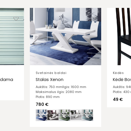
Svetainės baldai
Kėdės
dedama
Stalas Xenon
Kėdė Bo
Aukštis: 750 mm
Ilgis: 1600 mm
Aukštis: 9
Maksimalus ilgis: 2080 mm
Plotis: 43
Plotis: 890 mm
49
€
780
€