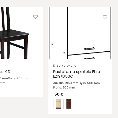
Eliza kolekcija
Pastatoma spintelė Eliza
ss X D
EZ19/D50C
40 mm
Gylis: 400 mm
0 mm
Aukštis: 1950 mm
Gylis: 560 mm
Plotis: 500 mm
150
€