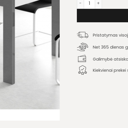
produkto kiekis: Stalas 
Pristatymas viso
Net 365 dienas ga
Galimybė atsiska
Kiekvienai preke