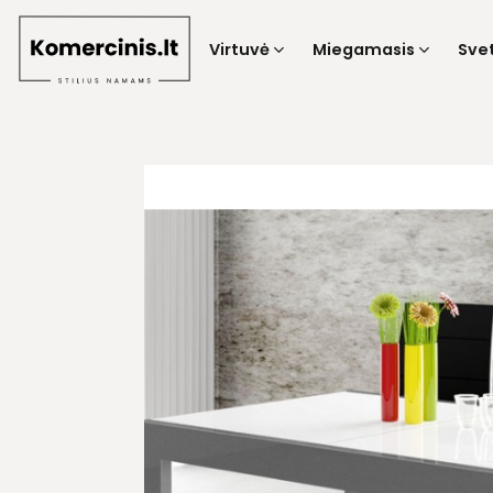
Skip
to
Virtuvė
Miegamasis
Sve
content