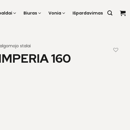
baldai
Biuras
Vonia
Išpardavimas
algomojo stalai
IMPERIA 160