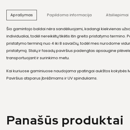
Aprašymas
Papildoma informacija
Atsiliepimai 
Šio gamintojo baldai nėra sandėliuojami, kadangi kiekvienas u
individualiai, todėl nereikėtų tikėtis itin greito pristatymo termino
pristatymo terminą nuo 4 iki 8 savaičių, todėl mes nurodome vidurk
pristatymą. Stalų ir fasadų paviršius padengtas apsaugine plėvel
transportuojant ir surinkimo metu.
Kai kuriuose gaminiuose naudojama ypatingai aukštos kokybės MDF
Paviršius atsparus įbrėžimams ir UV spinduliams.
Panašūs produktai