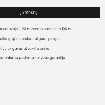
Imperia 160
Į KREPŠELĮ
je Lietuvoje – 20 €. Nemokamas nuo 100 €
lite grąžinti prekę ir atgauti pinigus
ityti tik gavus užsakytą prekę
i suteikiama patikima kokybės garantija