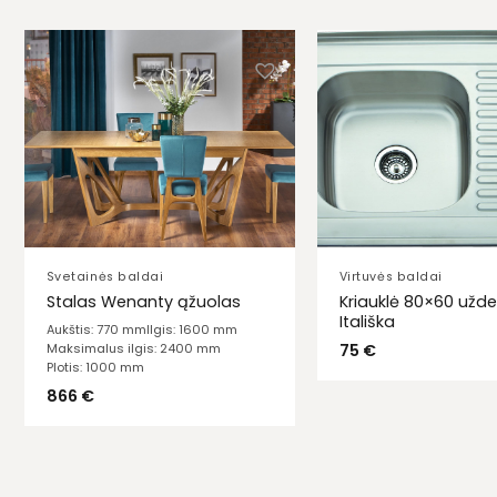
Svetainės baldai
Virtuvės baldai
Kriauklė 80×60 už
Stalas Wenanty ąžuolas
Itališka
Aukštis: 770 mm
Ilgis: 1600 mm
75
€
Maksimalus ilgis: 2400 mm
Plotis: 1000 mm
866
€