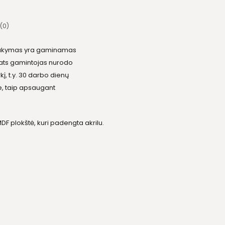
(0)
žsakymas yra gaminamas
. Pats gamintojas nurodo
į, t.y. 30 darbo dienų
e, taip apsaugant
 plokštė, kuri padengta akrilu.