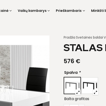
tainė
Vaikų kambarys
Prieškambaris
Minkšti 
Pradžia
Svetainės baldai
V
STALAS 
576
€
Spalva
*
Balta grafitas