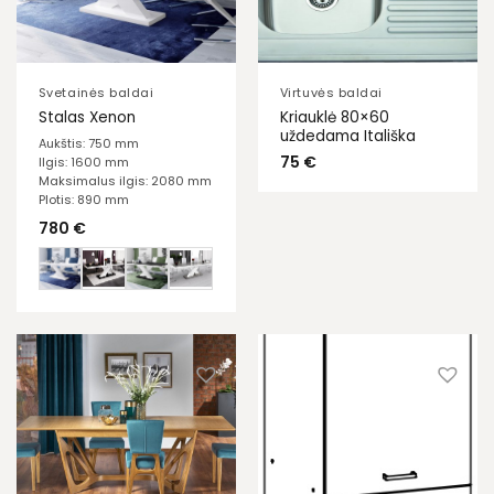
Svetainės baldai
Virtuvės baldai
Kriauklė 80×60
Stalas Xenon
uždedama Itališka
Aukštis: 750 mm
75
€
Ilgis: 1600 mm
Maksimalus ilgis: 2080 mm
Plotis: 890 mm
780
€