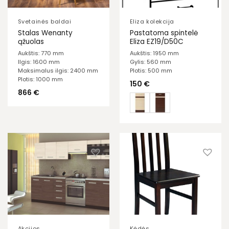
Svetainės baldai
Eliza kolekcija
Stalas Wenanty
Pastatoma spintelė
ąžuolas
Eliza EZ19/D50C
Aukštis: 770 mm
Aukštis: 1950 mm
Ilgis: 1600 mm
Gylis: 560 mm
Maksimalus ilgis: 2400 mm
Plotis: 500 mm
Plotis: 1000 mm
150
€
866
€
Akcijos
Kėdės