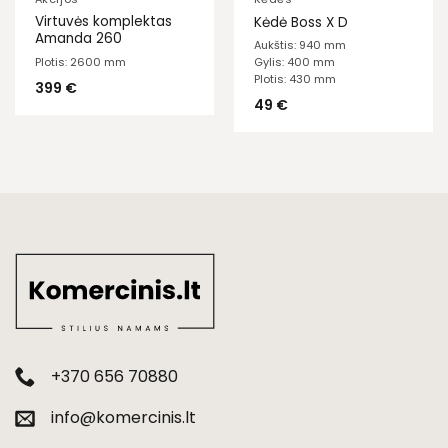
Virtuvės komplektas
Kėdė Boss X D
Amanda 260
Aukštis: 940 mm
Plotis: 2600 mm
Gylis: 400 mm
Plotis: 430 mm
399
€
49
€
+370 656 70880
info@komercinis.lt