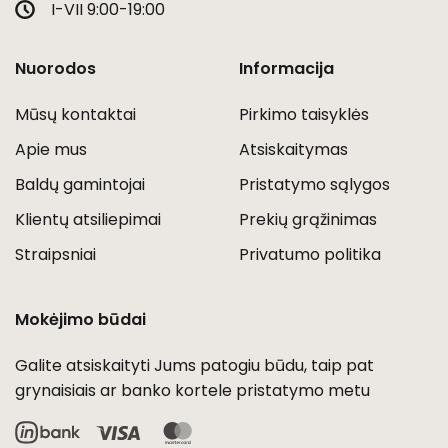
I-VII 9:00-19:00
Nuorodos
Informacija
Mūsų kontaktai
Pirkimo taisyklės
Apie mus
Atsiskaitymas
Baldų gamintojai
Pristatymo sąlygos
Klientų atsiliepimai
Prekių grąžinimas
Straipsniai
Privatumo politika
Mokėjimo būdai
Galite atsiskaityti Jums patogiu būdu, taip pat
grynaisiais ar banko kortele pristatymo metu
Visa
MasterCard