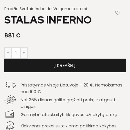
Pradžia
Svetainės baldai
Valgomojo stalai
STALAS INFERNO
881
€
produkto kiekis: Stalas Inferno
Į KREPŠELĮ
Pristatymas visoje Lietuvoje – 20 €. Nemokamas
nuo 100 €
Net 365 dienas galite grąžinti prekę ir atgauti
pinigus
Galimybė atsiskaityti tik gavus užsakytą prekę
Kiekvienai prekei suteikiama patikima kokybės