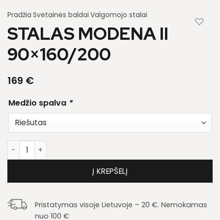
Pradžia
Svetainės baldai
Valgomojo stalai
STALAS MODENA II
90×160/200
169
€
Medžio spalva
*
produkto kiekis: Stalas Modena II 90x160/200
Į KREPŠELĮ
Pristatymas visoje Lietuvoje – 20 €. Nemokamas
nuo 100 €