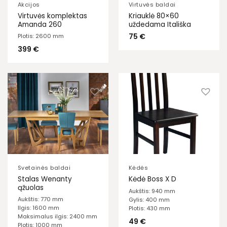
Akcijos
Virtuvės baldai
Virtuvės komplektas
Kriauklė 80×60
Amanda 260
uždedama Itališka
75
€
Plotis: 2600 mm
399
€
Svetainės baldai
Kėdės
Stalas Wenanty
Kėdė Boss X D
ąžuolas
Aukštis: 940 mm
Aukštis: 770 mm
Gylis: 400 mm
Ilgis: 1600 mm
Plotis: 430 mm
Maksimalus ilgis: 2400 mm
49
€
Plotis: 1000 mm