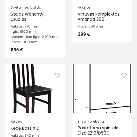
Svetainės baldai
Akcijos
Stalas Wenanty
Virtuvės komplektas
ąžuolas
Amanda 260
Aukštis: 770 mm
Plotis: 2600 mm
Ilgis: 1600 mm
399
€
Maksimalus ilgis: 2400 mm
Plotis: 1000 mm
866
€
Kėdės
Eliza kolekcija
Pastatoma spintelė
Kėdė Boss X D
Eliza EZ19/D50C
Aukštis: 940 mm