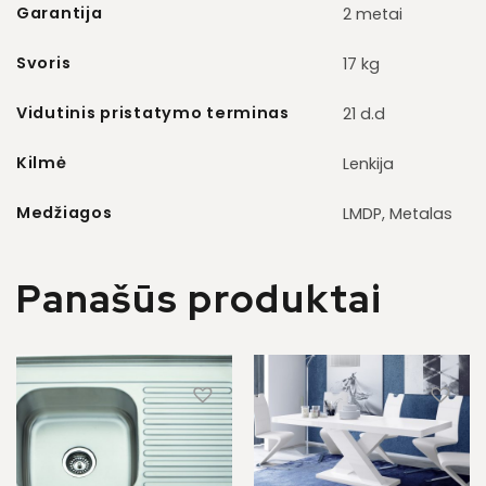
Garantija
2 metai
Svoris
17 kg
Vidutinis pristatymo terminas
21 d.d
Kilmė
Lenkija
Medžiagos
LMDP, Metalas
Panašūs produktai