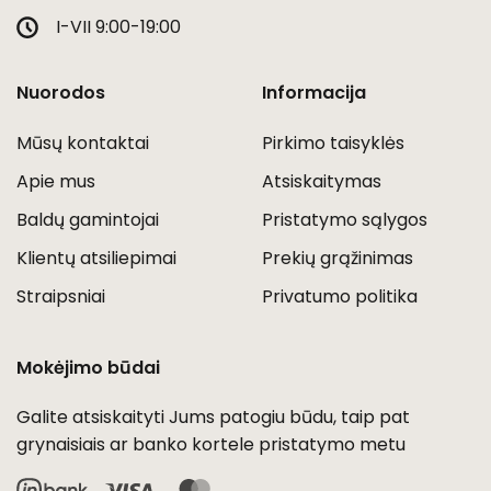
I-VII 9:00-19:00
Nuorodos
Informacija
Mūsų kontaktai
Pirkimo taisyklės
Apie mus
Atsiskaitymas
Baldų gamintojai
Pristatymo sąlygos
Klientų atsiliepimai
Prekių grąžinimas
Straipsniai
Privatumo politika
Mokėjimo būdai
Galite atsiskaityti Jums patogiu būdu, taip pat
grynaisiais ar banko kortele pristatymo metu
Visa
MasterCard