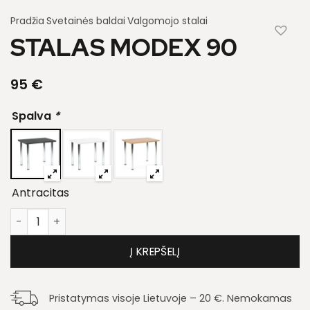
Pradžia
Svetainės baldai
Valgomojo stalai
STALAS MODEX 90
95
€
Spalva
*
Antracitas
produkto kiekis: Stalas Modex 90
Į KREPŠELĮ
Pristatymas visoje Lietuvoje – 20 €. Nemokamas