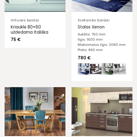
Virtuvės baldai
Svetainės baldai
Kriauklė 80×60
Stalas Xenon
uždedama Itališka
Aukštis: 750 mm
75
€
Ilgis: 1600 mm
Maksimalus ilgis: 2080 mm
Plotis: 890 mm
780
€