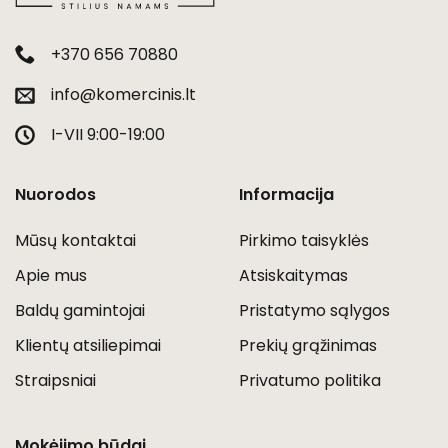
+370 656 70880
info@komercinis.lt
I-VII 9:00-19:00
Nuorodos
Informacija
Mūsų kontaktai
Pirkimo taisyklės
Apie mus
Atsiskaitymas
Baldų gamintojai
Pristatymo sąlygos
Klientų atsiliepimai
Prekių grąžinimas
Straipsniai
Privatumo politika
Mokėjimo būdai