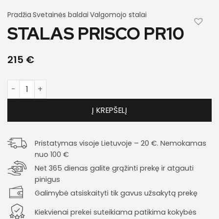
Pradžia
Svetainės baldai
Valgomojo stalai
STALAS PRISCO PR10
215
€
produkto kiekis: Stalas Prisco PR10
Į KREPŠELĮ
Pristatymas visoje Lietuvoje – 20 €. Nemokamas
nuo 100 €
Net 365 dienas galite grąžinti prekę ir atgauti
pinigus
Galimybė atsiskaityti tik gavus užsakytą prekę
Kiekvienai prekei suteikiama patikima kokybės