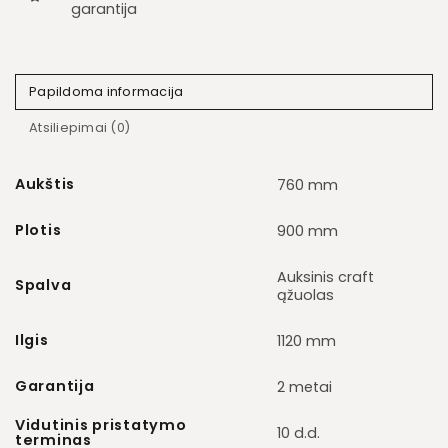
garantija
Papildoma informacija
Atsiliepimai (0)
Aukštis
760 mm
Plotis
900 mm
Auksinis craft
Spalva
ąžuolas
Ilgis
1120 mm
Garantija
2 metai
Vidutinis pristatymo
10 d.d.
terminas