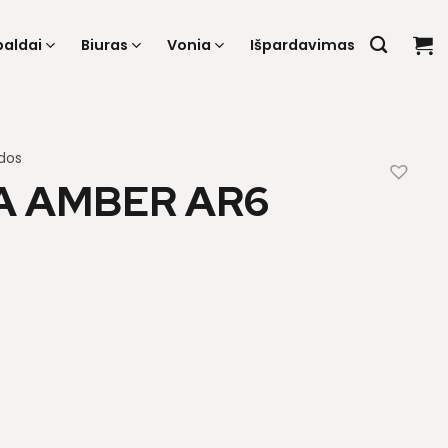
baldai
Biuras
Vonia
Išpardavimas
dos
 AMBER AR6