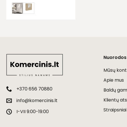
Nuorodos
Mūsų kont
Apie mus
+370 656 70880
Baldų gami
Klientų ats
info@komercinis.lt
Straipsniai
I-VII 9:00-19:00