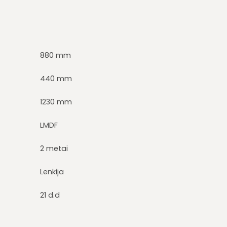
880 mm
440 mm
1230 mm
LMDF
2 metai
Lenkija
21 d.d