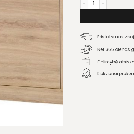
produkto kiekis: Komo
Pristatymas viso
Net 365 dienas ga
Galimybė atsiska
Kiekvienai preke