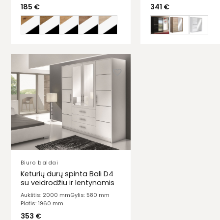
185
€
341
€
Biuro baldai
Keturių durų spinta Bali D4
su veidrodžiu ir lentynomis
Aukštis: 2000 mm
Gylis: 580 mm
Plotis: 1960 mm
353
€