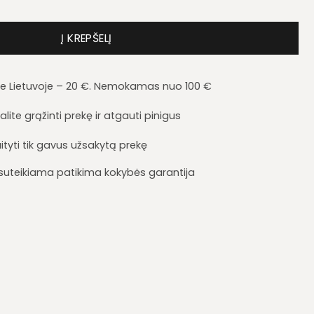
da Amber AR6
Į KREPŠELĮ
je Lietuvoje – 20 €. Nemokamas nuo 100 €
lite grąžinti prekę ir atgauti pinigus
ityti tik gavus užsakytą prekę
i suteikiama patikima kokybės garantija