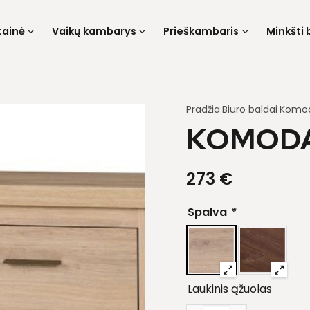
tainė
Vaikų kambarys
Prieškambaris
Minkšti 
Pradžia
Biuro baldai
Komo
KOMODA
273
€
Spalva
*
Laukinis ąžuolas