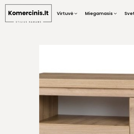
Skip
to
Virtuvė
Miegamasis
Sve
content