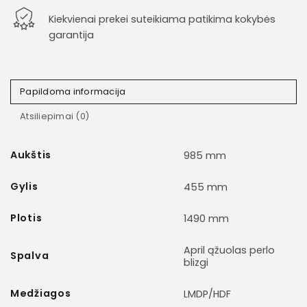
Kiekvienai prekei suteikiama patikima kokybės
garantija
Papildoma informacija
Atsiliepimai (0)
Aukštis
985 mm
Gylis
455 mm
Plotis
1490 mm
April ąžuolas perlo
Spalva
blizgi
Medžiagos
LMDP/HDF