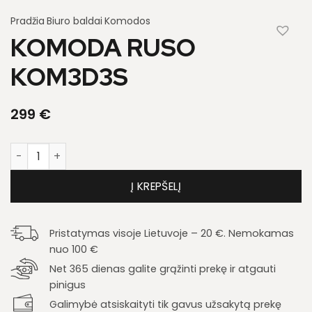
Pradžia
Biuro baldai
Komodos
KOMODA RUSO
KOM3D3S
299
€
produkto kiekis: Komoda Ruso KOM3D3S
Į KREPŠELĮ
Pristatymas visoje Lietuvoje – 20 €. Nemokamas
nuo 100 €
Net 365 dienas galite grąžinti prekę ir atgauti
pinigus
Galimybė atsiskaityti tik gavus užsakytą prekę