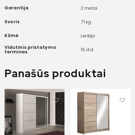
Garantija
2 metai
Svoris
71 kg
Kilmė
Lenkija
Vidutinis pristatymo
15 d.d.
terminas
Panašūs produktai