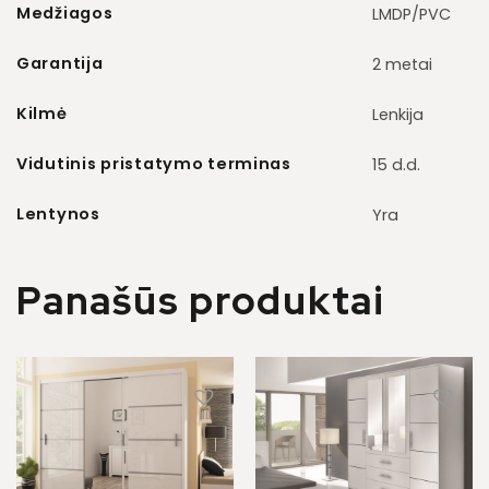
Medžiagos
LMDP/PVC
Garantija
2 metai
Kilmė
Lenkija
Vidutinis pristatymo terminas
15 d.d.
Lentynos
Yra
Panašūs produktai