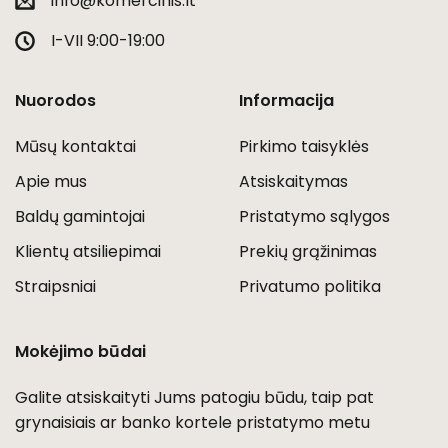
info@komercinis.lt
I-VII 9:00-19:00
Nuorodos
Informacija
Mūsų kontaktai
Pirkimo taisyklės
Apie mus
Atsiskaitymas
Baldų gamintojai
Pristatymo sąlygos
Klientų atsiliepimai
Prekių grąžinimas
Straipsniai
Privatumo politika
Mokėjimo būdai
Galite atsiskaityti Jums patogiu būdu, taip pat
grynaisiais ar banko kortele pristatymo metu