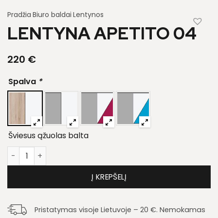
Pradžia
Biuro baldai
Lentynos
LENTYNA APETITO 04
220
€
Spalva
*
Šviesus ąžuolas balta
produkto kiekis: Lentyna Apetito 04
Į KREPŠELĮ
Pristatymas visoje Lietuvoje – 20 €. Nemokamas