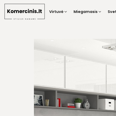
Skip
to
Virtuvė
Miegamasis
Sve
content