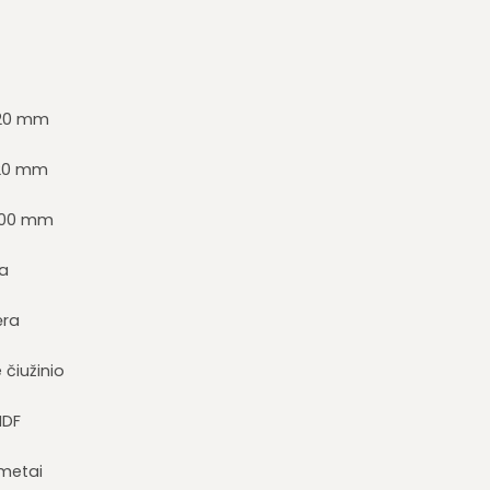
20 mm
20 mm
700 mm
ra
ėra
 čiužinio
MDF
metai