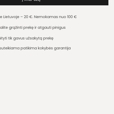
je Lietuvoje – 20 €. Nemokamas nuo 100 €
lite grąžinti prekę ir atgauti pinigus
ityti tik gavus užsakytą prekę
i suteikiama patikima kokybės garantija