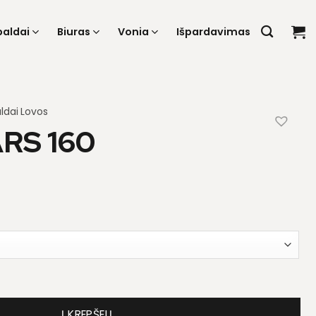
baldai
Biuras
Vonia
Išpardavimas
ldai
Lovos
RS 160
rs 160
Į KREPŠELĮ