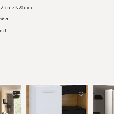
00 mm x 1600 mm
nkija
 d.d.