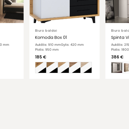
Biuro baldai
Biuro bal
Komoda Box 01
Spinta V
610 mm
Aukštis: 910 mm
Gylis: 420 mm
Aukštis: 2
Plotis: 950 mm
Plotis: 18
185
€
386
€