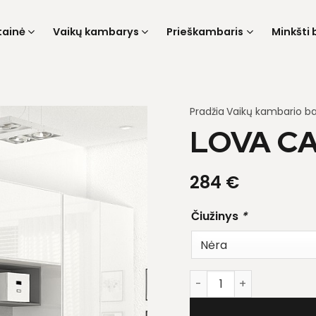
tainė
Vaikų kambarys
Prieškambaris
Minkšti 
Pradžia
Vaikų kambario ba
LOVA CA
284
€
Čiužinys
*
produkto kiekis: Lova Ca