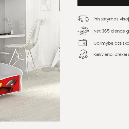
Pristatymas viso
Net 365 dienas ga
Galimybė atsiska
Kiekvienai preke