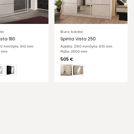
dai
Biuro baldai
ista 180
Spinta Vista 250
150 mm
Gylis: 610 mm
Aukštis: 2150 mm
Gylis: 610 mm
00 mm
Plotis: 2500 mm
505
€