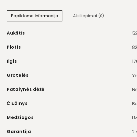
Papildoma informacija
Atsiliepimai (0)
Aukštis
5
Plotis
8
Ilgis
1
Grotelės
Y
Patalynės dėžė
N
Čiužinys
Be
Medžiagos
L
Garantija
2 