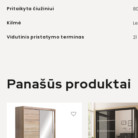
Pritaikyta čiužiniui
8
Kilmė
Le
Vidutinis pristatymo terminas
21
Panašūs produktai