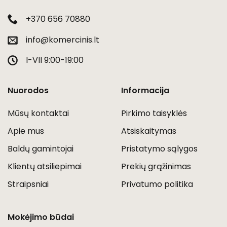
+370 656 70880
info@komercinis.lt
I-VII 9:00-19:00
Nuorodos
Informacija
Mūsų kontaktai
Pirkimo taisyklės
Apie mus
Atsiskaitymas
Baldų gamintojai
Pristatymo sąlygos
Klientų atsiliepimai
Prekių grąžinimas
Straipsniai
Privatumo politika
Mokėjimo būdai