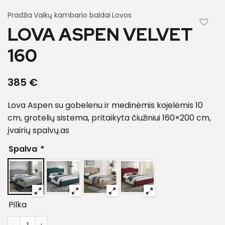
Pradžia
Vaikų kambario baldai
Lovos
LOVA ASPEN VELVET
160
385
€
Lova Aspen su gobelenu ir medinėmis kojelėmis 10
cm, grotelių sistema, pritaikyta čiužiniui 160×200 cm,
įvairių spalvų.as
Spalva
*
Pilka
produkto kiekis: Lova Aspen Velvet 160