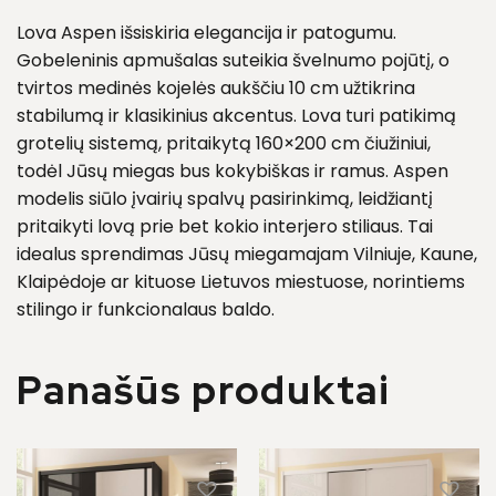
Lova Aspen išsiskiria elegancija ir patogumu.
Gobeleninis apmušalas suteikia švelnumo pojūtį, o
tvirtos medinės kojelės aukščiu 10 cm užtikrina
stabilumą ir klasikinius akcentus. Lova turi patikimą
grotelių sistemą, pritaikytą 160×200 cm čiužiniui,
todėl Jūsų miegas bus kokybiškas ir ramus. Aspen
modelis siūlo įvairių spalvų pasirinkimą, leidžiantį
pritaikyti lovą prie bet kokio interjero stiliaus. Tai
idealus sprendimas Jūsų miegamajam Vilniuje, Kaune,
Klaipėdoje ar kituose Lietuvos miestuose, norintiems
stilingo ir funkcionalaus baldo.
Panašūs produktai