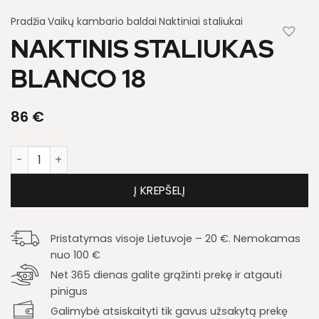
Pradžia
Vaikų kambario baldai
Naktiniai staliukai
NAKTINIS STALIUKAS
BLANCO 18
86
€
produkto kiekis: Naktinis staliukas Blanco 18
Į KREPŠELĮ
Pristatymas visoje Lietuvoje – 20 €. Nemokamas
nuo 100 €
Net 365 dienas galite grąžinti prekę ir atgauti
pinigus
Galimybė atsiskaityti tik gavus užsakytą prekę