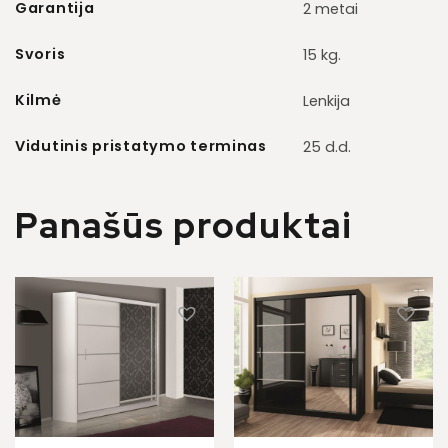
Garantija
2 metai
Svoris
15 kg.
Kilmė
Lenkija
Vidutinis pristatymo terminas
25 d.d.
Panašūs produktai