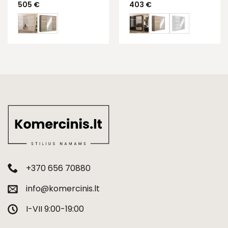
505
€
403
€
+370 656 70880
info@komercinis.lt
I-VII 9:00-19:00