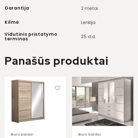
Garantija
2 metai
Kilmė
Lenkija
Vidutinis pristatymo
25 d.d.
terminas
Panašūs produktai
Biuro baldai
Biuro baldai