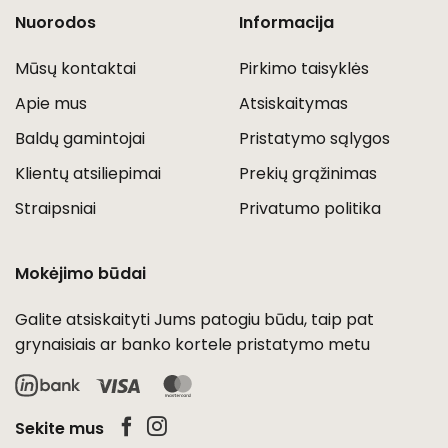
Nuorodos
Informacija
Mūsų kontaktai
Pirkimo taisyklės
Apie mus
Atsiskaitymas
Baldų gamintojai
Pristatymo sąlygos
Klientų atsiliepimai
Prekių grąžinimas
Straipsniai
Privatumo politika
Mokėjimo būdai
Galite atsiskaityti Jums patogiu būdu, taip pat
grynaisiais ar banko kortele pristatymo metu
Visa
MasterCard
Sekite mus