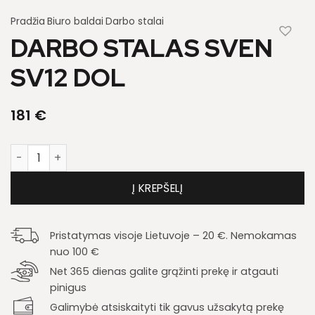
Pradžia
Biuro baldai
Darbo stalai
DARBO STALAS SVEN
SV12 DOL
181
€
produkto kiekis: Darbo stalas Sven SV12 Dol
Į KREPŠELĮ
Pristatymas visoje Lietuvoje – 20 €. Nemokamas
nuo 100 €
Net 365 dienas galite grąžinti prekę ir atgauti
pinigus
Galimybė atsiskaityti tik gavus užsakytą prekę