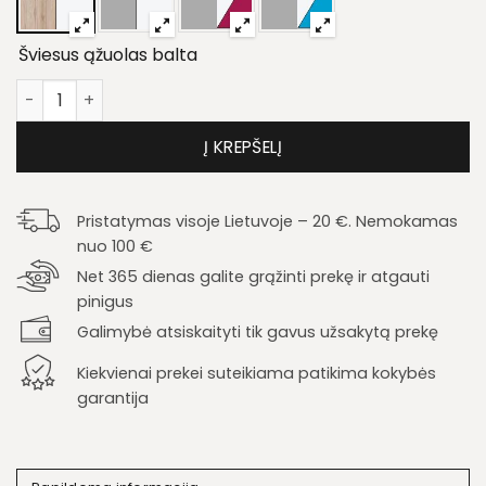
Šviesus ąžuolas balta
produkto kiekis: Tv staliukas Apetito 17
Į KREPŠELĮ
Pristatymas visoje Lietuvoje – 20 €. Nemokamas
nuo 100 €
Net 365 dienas galite grąžinti prekę ir atgauti
pinigus
Galimybė atsiskaityti tik gavus užsakytą prekę
Kiekvienai prekei suteikiama patikima kokybės
garantija