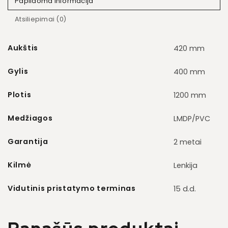
Papildoma informacija
Atsiliepimai (0)
Aukštis
420 mm
Gylis
400 mm
Plotis
1200 mm
Medžiagos
LMDP/PVC
Garantija
2 metai
Kilmė
Lenkija
Vidutinis pristatymo terminas
15 d.d.