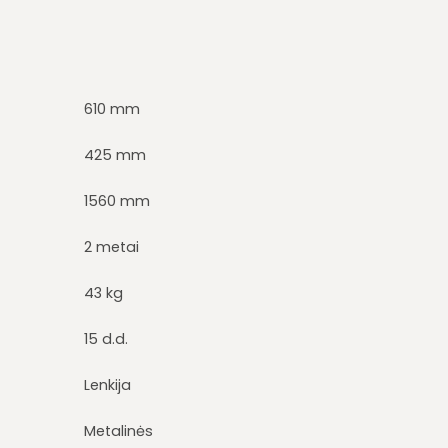
610 mm
425 mm
1560 mm
2 metai
43 kg
15 d.d.
Lenkija
Metalinės