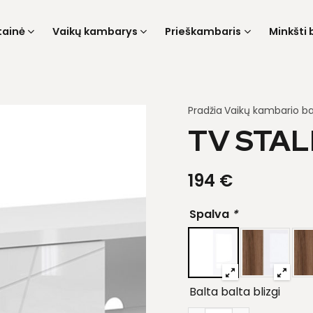
tainė
Vaikų kambarys
Prieškambaris
Minkšti 
Pradžia
Vaikų kambario ba
TV STAL
194
€
Spalva
*
Balta balta blizgi