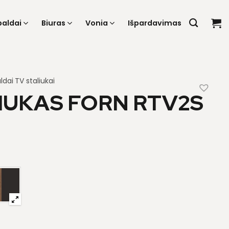
baldai
Biuras
Vonia
Išpardavimas
ldai
TV staliukai
IUKAS FORN RTV2S