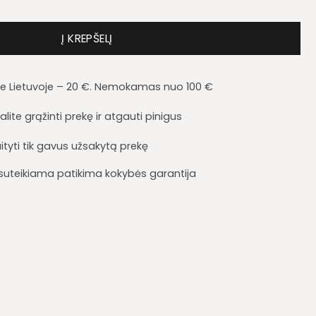
iukas Forn RTV2S
Į KREPŠELĮ
je Lietuvoje – 20 €. Nemokamas nuo 100 €
lite grąžinti prekę ir atgauti pinigus
ityti tik gavus užsakytą prekę
i suteikiama patikima kokybės garantija