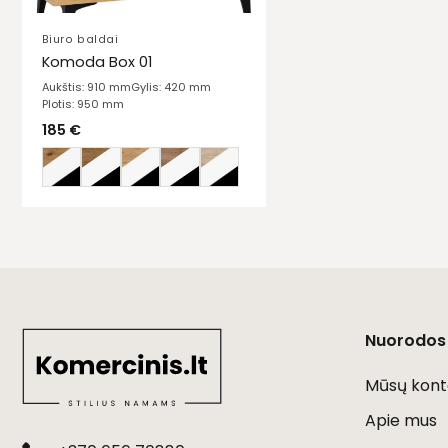
Biuro baldai
Komoda Box 01
Aukštis: 910 mm
Gylis: 420 mm
Plotis: 950 mm
185
€
Nuorodos
Mūsų kont
Apie mus