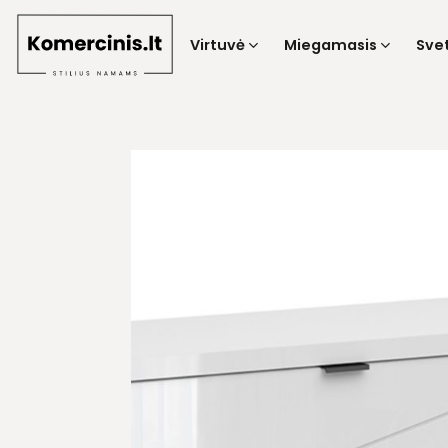
Skip
to
Virtuvė
Miegamasis
Sve
content