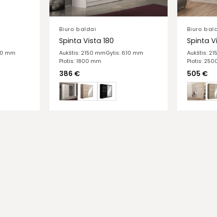
Biuro baldai
Biuro bal
Spinta Vista 180
Spinta V
610 mm
Aukštis: 2150 mm
Gylis: 610 mm
Aukštis: 2
Plotis: 1800 mm
Plotis: 25
386
€
505
€