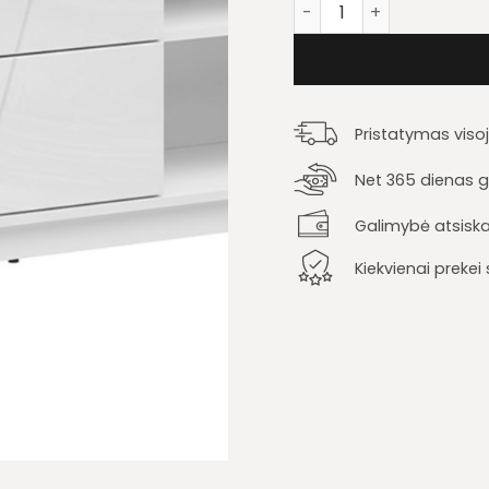
produkto kiekis: Tv stal
Pristatymas viso
Net 365 dienas ga
Galimybė atsiska
Kiekvienai preke