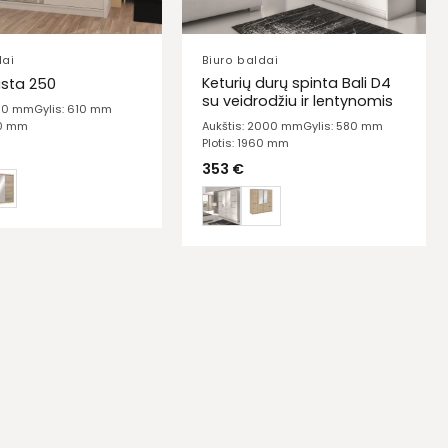
dai
Biuro baldai
Keturių durų spinta Bali D4
ista 250
su veidrodžiu ir lentynomis
150 mm
Gylis: 610 mm
00 mm
Aukštis: 2000 mm
Gylis: 580 mm
Plotis: 1960 mm
353
€