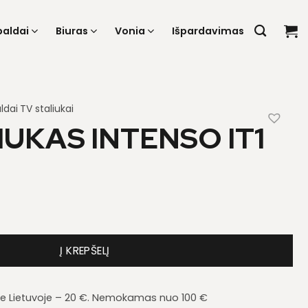
baldai
Biuras
Vonia
Išpardavimas
ldai
TV staliukai
IUKAS INTENSO IT1
iukas Intenso IT1
Į KREPŠELĮ
je Lietuvoje – 20 €. Nemokamas nuo 100 €