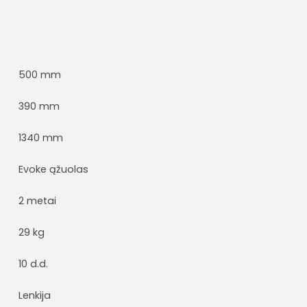
500 mm
390 mm
1340 mm
Evoke ąžuolas
2 metai
29 kg
10 d.d.
Lenkija