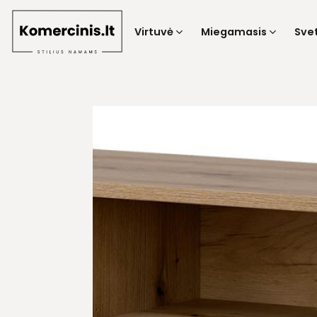
Skip
to
Virtuvė
Miegamasis
Sve
content