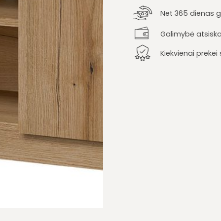
Net 365 dienas ga
Galimybė atsiska
Kiekvienai preke