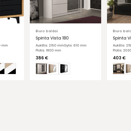
Biuro baldai
Biuro bal
Spinta Vista 180
Spinta V
20 mm
Aukštis: 2150 mm
Gylis: 610 mm
Aukštis: 2
Plotis: 1800 mm
Plotis: 20
386
€
403
€