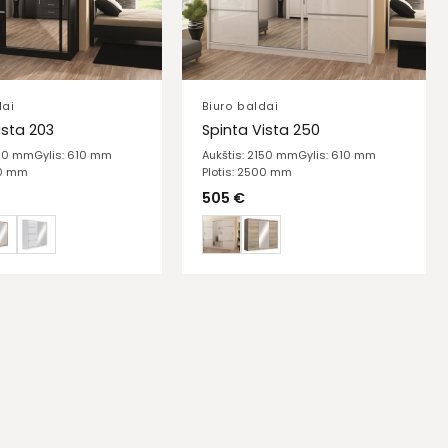
dai
Biuro baldai
ista 203
Spinta Vista 250
150 mm
Gylis: 610 mm
Aukštis: 2150 mm
Gylis: 610 mm
30 mm
Plotis: 2500 mm
505
€