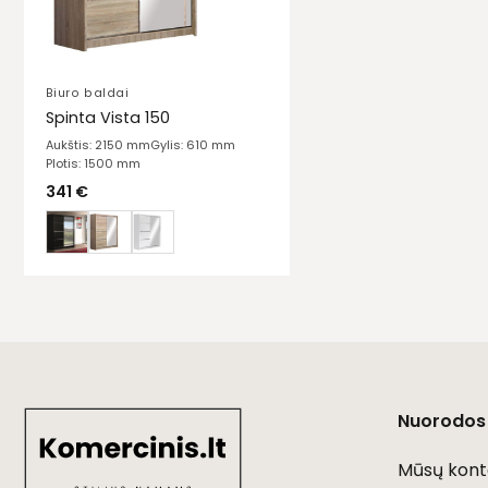
Biuro baldai
Spinta Vista 150
Aukštis: 2150 mm
Gylis: 610 mm
Plotis: 1500 mm
341
€
Nuorodos
Mūsų kont