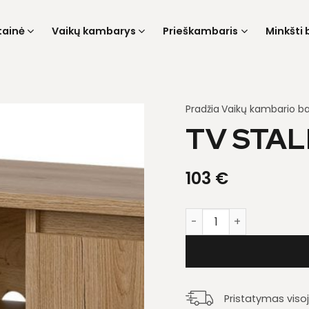
tainė
Vaikų kambarys
Prieškambaris
Minkšti 
Pradžia
Vaikų kambario ba
TV STAL
103
€
produkto kiekis: Tv stal
Pristatymas viso