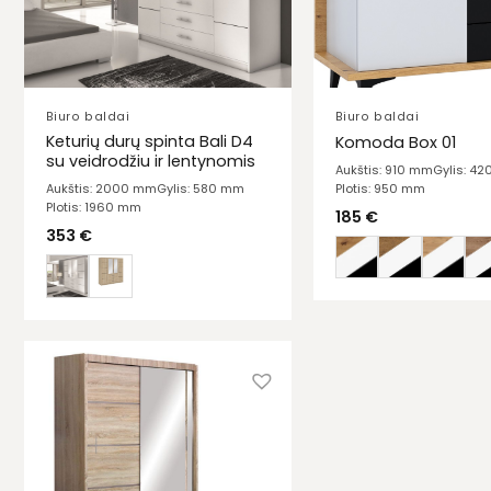
Biuro baldai
Biuro baldai
Keturių durų spinta Bali D4
Komoda Box 01
su veidrodžiu ir lentynomis
Aukštis: 910 mm
Gylis: 4
Plotis: 950 mm
Aukštis: 2000 mm
Gylis: 580 mm
Plotis: 1960 mm
185
€
353
€