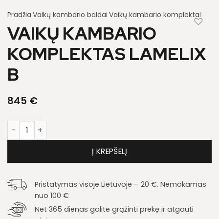
Pradžia
Vaikų kambario baldai
Vaikų kambario komplektai
VAIKŲ KAMBARIO
KOMPLEKTAS LAMELIX
B
845
€
produkto kiekis: Vaikų kambario komplektas Lamelix B
Į KREPŠELĮ
Pristatymas visoje Lietuvoje – 20 €. Nemokamas
nuo 100 €
Net 365 dienas galite grąžinti prekę ir atgauti