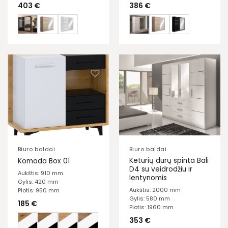
403
€
386
€
Biuro baldai
Biuro baldai
Keturių durų spinta Bali
Komoda Box 01
D4 su veidrodžiu ir
Aukštis: 910 mm
lentynomis
Gylis: 420 mm
Aukštis: 2000 mm
Plotis: 950 mm
Gylis: 580 mm
185
€
Plotis: 1960 mm
353
€