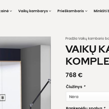
tainė
Vaikų kambarys
Prieškambaris
Minkšti 
Pradžia
Vaikų kambario ba
VAIKŲ 
KOMPLE
768
€
Čiužinys
*
Rankenėlių spalva
*