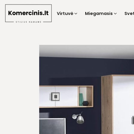
Skip
to
Virtuvė
Miegamasis
Sve
content