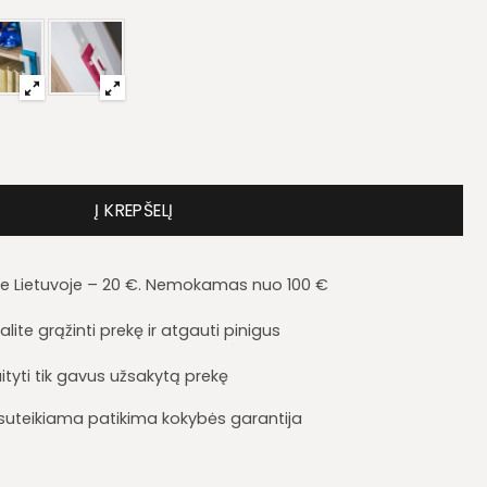
 kambario komplektas Nico C
Į KREPŠELĮ
je Lietuvoje – 20 €. Nemokamas nuo 100 €
lite grąžinti prekę ir atgauti pinigus
ityti tik gavus užsakytą prekę
i suteikiama patikima kokybės garantija