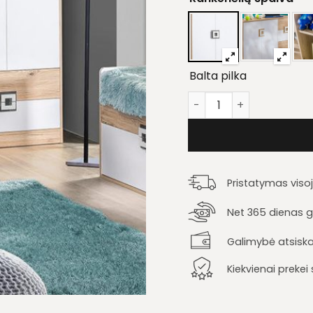
Balta pilka
produkto kiekis: Vaikų
Pristatymas viso
Net 365 dienas ga
Galimybė atsiska
Kiekvienai preke