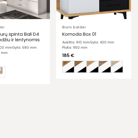
dai
Biuro baldai
durų spinta Bali D4
Komoda Box 01
odžiu ir lentynomis
Aukštis: 910 mm
Gylis: 420 mm
Plotis: 950 mm
2000 mm
Gylis: 580 mm
60 mm
185
€