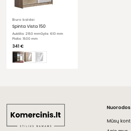
Biuro baldai
Spinta Vista 150
Aukštis: 2150 mm
Gylis: 610 mm
Plotis: 1500 mm
341
€
Nuorodos
Mūsų kont