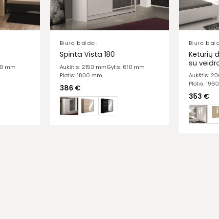
Biuro baldai
Biuro bal
Keturių 
Spinta Vista 180
su veidr
610 mm
Aukštis: 2150 mm
Gylis: 610 mm
Plotis: 1800 mm
Aukštis: 
Plotis: 19
386
€
353
€