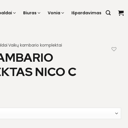
baldai
Biuras
Vonia
Išpardavimas
ldai
Vaikų kambario komplektai
KAMBARIO
KTAS NICO C