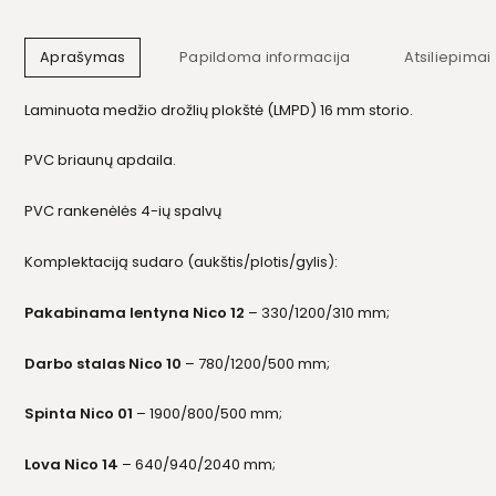
Aprašymas
Papildoma informacija
Atsiliepimai 
Laminuota medžio drožlių plokštė (LMPD) 16 mm storio.
PVC briaunų apdaila.
PVC rankenėlės 4-ių spalvų
Komplektaciją sudaro (aukštis/plotis/gylis):
Pakabinama lentyna Nico 12
– 330/1200/310 mm;
Darbo stalas Nico 10
– 780/1200/500 mm;
Spinta Nico 01
– 1900/800/500 mm;
Lova Nico 14
– 640/940/2040 mm;