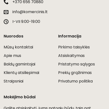
+370 656 70880
info@komercinis.lt
I-VII 9:00-19:00
Nuorodos
Informacija
Mūsų kontaktai
Pirkimo taisyklės
Apie mus
Atsiskaitymas
Baldų gamintojai
Pristatymo sąlygos
Klientų atsiliepimai
Prekių grąžinimas
Straipsniai
Privatumo politika
Mokėjimo būdai
Galite atsiskaityti Jums patogiu būdu, taip pat