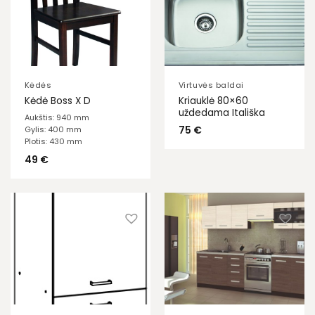
Kėdės
Virtuvės baldai
Kriauklė 80×60
Kėdė Boss X D
uždedama Itališka
Aukštis: 940 mm
75
€
Gylis: 400 mm
Plotis: 430 mm
49
€