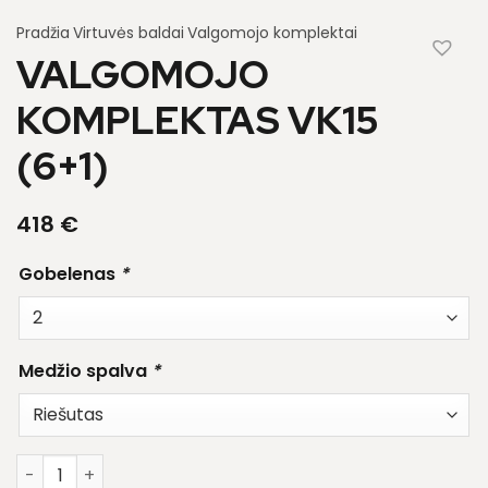
Pradžia
Virtuvės baldai
Valgomojo komplektai
VALGOMOJO
KOMPLEKTAS VK15
(6+1)
418
€
Gobelenas
*
Medžio spalva
*
produkto kiekis: Valgomojo komplektas VK15 (6+1)