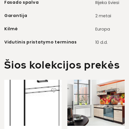
Fasado spalva
Rijeka šviesi
Garantija
2 metai
Kilmė
Europa
Vidutinis pristatymo terminas
10 d.d.
Šios kolekcijos prekės