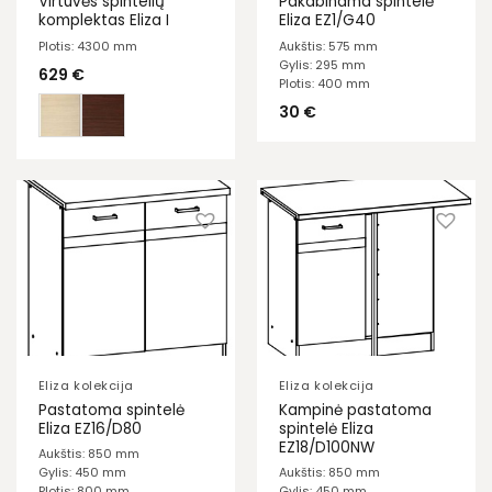
Virtuvės spintelių
Pakabinama spintelė
komplektas Eliza I
Eliza EZ1/G40
Plotis: 4300 mm
Aukštis: 575 mm
Gylis: 295 mm
629
€
Plotis: 400 mm
30
€
Eliza kolekcija
Eliza kolekcija
Pastatoma spintelė
Kampinė pastatoma
Eliza EZ16/D80
spintelė Eliza
EZ18/D100NW
Aukštis: 850 mm
Gylis: 450 mm
Aukštis: 850 mm
Plotis: 800 mm
Gylis: 450 mm