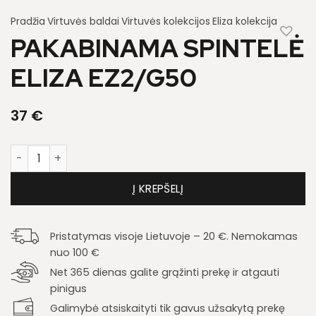
Pradžia
Virtuvės baldai
Virtuvės kolekcijos
Eliza kolekcija
PAKABINAMA SPINTELĖ
ELIZA EZ2/G50
37
€
produkto kiekis: Pakabinama spintelė Eliza EZ2/G50
Į KREPŠELĮ
Pristatymas visoje Lietuvoje – 20 €. Nemokamas
nuo 100 €
Net 365 dienas galite grąžinti prekę ir atgauti
pinigus
Galimybė atsiskaityti tik gavus užsakytą prekę