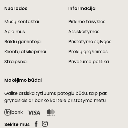
Nuorodos
Informacija
Mūsų kontaktai
Pirkimo taisyklės
Apie mus
Atsiskaitymas
Baldų gamintojai
Pristatymo sąlygos
Klientų atsiliepimai
Prekių grąžinimas
Straipsniai
Privatumo politika
Mokėjimo būdai
Galite atsiskaityti Jums patogiu būdu, taip pat
grynaisiais ar banko kortele pristatymo metu
Visa
MasterCard
Sekite mus