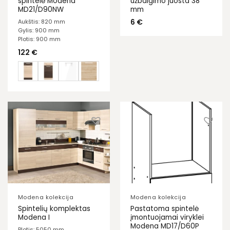
spintelė Modena
užbaigimo juosta 38
MD21/D90NW
mm
6
€
Aukštis: 820 mm
Gylis: 900 mm
Plotis: 900 mm
122
€
Modena kolekcija
Modena kolekcija
Spintelių komplektas
Pastatoma spintelė
Modena I
įmontuojamai viryklei
Modena MD17/D60P
Plotis: 5050 mm