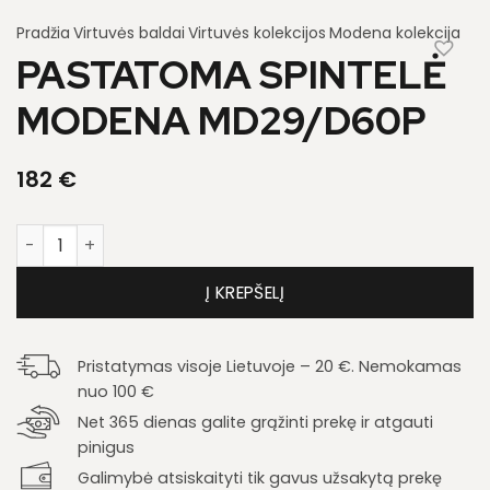
Pradžia
Virtuvės baldai
Virtuvės kolekcijos
Modena kolekcija
PASTATOMA SPINTELĖ
MODENA MD29/D60P
182
€
produkto kiekis: Pastatoma spintelė Modena MD29/D60P
Į KREPŠELĮ
Pristatymas visoje Lietuvoje – 20 €. Nemokamas
nuo 100 €
Net 365 dienas galite grąžinti prekę ir atgauti
pinigus
Galimybė atsiskaityti tik gavus užsakytą prekę