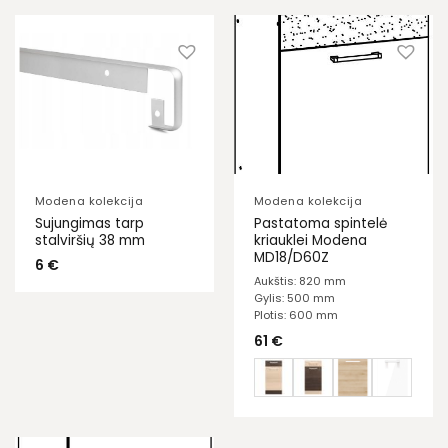
Modena kolekcija
Modena kolekcija
Sujungimas tarp
Pastatoma spintelė
stalviršių 38 mm
kriauklei Modena
MD18/D60Z
6
€
Aukštis: 820 mm
Gylis: 500 mm
Plotis: 600 mm
61
€