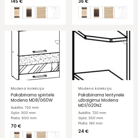
145
€
36
€
Modena kolekcija
Modena kolekcija
Pakabinama spintelė
Pakabinama lentynėlė
Modena MD8/G60W
užbaigimui Modena
MD1/G20NZ
Aukštis: 720 mm
Gylis: 300 mm
Aukštis: 720 mm
Plotis: 600 mm
Gylis: 300 mm
Plotis: 190 mm
70
€
24
€