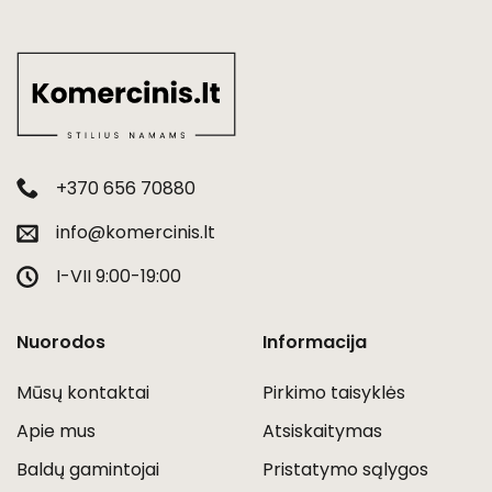
+370 656 70880
info@komercinis.lt
I-VII 9:00-19:00
Nuorodos
Informacija
Mūsų kontaktai
Pirkimo taisyklės
Apie mus
Atsiskaitymas
Baldų gamintojai
Pristatymo sąlygos