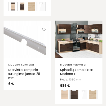
Modena kolekcija
Modena kolekcija
Stalviršio kampinio
Spintelių komplektas
sujungimo juosta 28
Modena II
mm
Plotis: 4350 mm
6
€
986
€