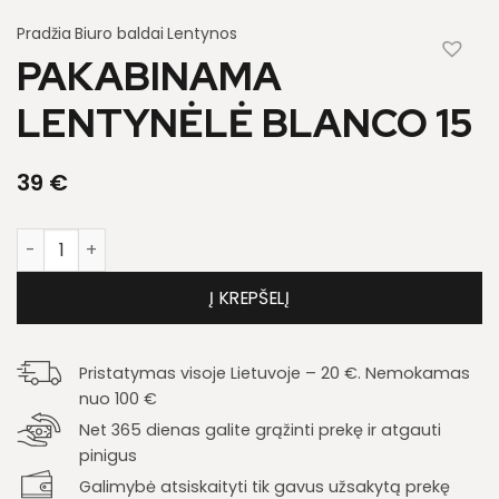
Pradžia
Biuro baldai
Lentynos
PAKABINAMA
LENTYNĖLĖ BLANCO 15
39
€
produkto kiekis: Pakabinama lentynėlė Blanco 15
Į KREPŠELĮ
Pristatymas visoje Lietuvoje – 20 €. Nemokamas
nuo 100 €
Net 365 dienas galite grąžinti prekę ir atgauti
pinigus
Galimybė atsiskaityti tik gavus užsakytą prekę