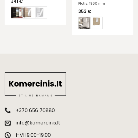
341
€
Plotis: 1960 mm
353
€
+370 656 70880
info@komercinis.lt
I-VII 9:00-19:00