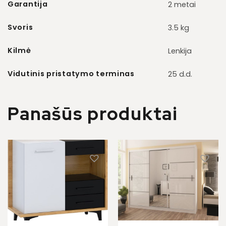
Garantija
2 metai
Svoris
3.5 kg
Kilmė
Lenkija
Vidutinis pristatymo terminas
25 d.d.
Panašūs produktai