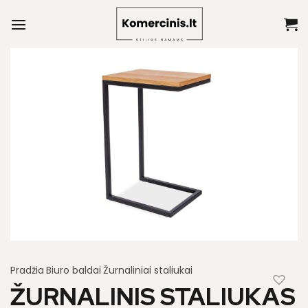
Skip
to
content
Pradžia
Biuro baldai
Žurnaliniai staliukai
ŽURNALINIS STALIUKAS