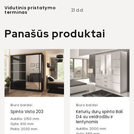
Vidutinis pristatymo
21 d.d.
terminas
Panašūs produktai
Biuro baldai
Biuro baldai
Keturių durų spinta Bali
Spinta Vista 203
D4 su veidrodžiu ir
Aukštis: 2150 mm
lentynomis
Gylis: 610 mm
Aukštis: 2000 mm
Plotis: 2030 mm
Gylis: 580 mm