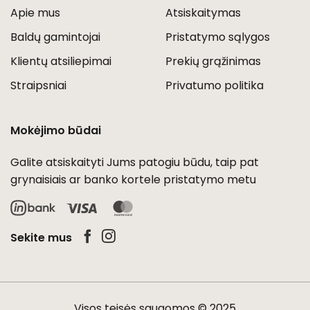
Apie mus
Atsiskaitymas
Baldų gamintojai
Pristatymo sąlygos
Klientų atsiliepimai
Prekių grąžinimas
Straipsniai
Privatumo politika
Mokėjimo būdai
Galite atsiskaityti Jums patogiu būdu, taip pat
grynaisiais ar banko kortele pristatymo metu
Visa
MasterCard
Sekite mus
Visos teisės saugomos © 2025