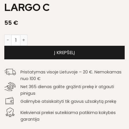
LARGO C
55
€
produkto kiekis: Žurnalinis staliukas Largo C
Į KREPŠELĮ
Pristatymas visoje Lietuvoje – 20 €. Nemokamas
nuo 100 €
Net 365 dienas galite grąžinti prekę ir atgauti
pinigus
Galimybė atsiskaityti tik gavus užsakytą prekę
Kiekvienai prekei suteikiama patikima kokybės
garantija